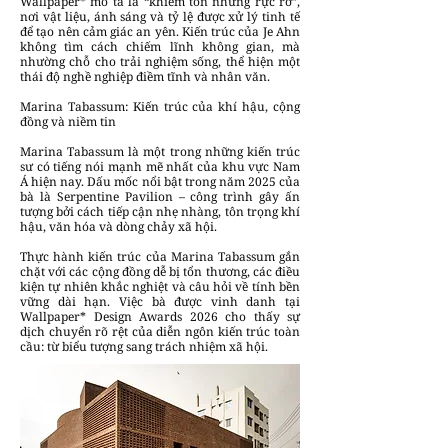
Wallpaper* mô tả là “khiêm tốn nhưng rực rỡ”,
nơi vật liệu, ánh sáng và tỷ lệ được xử lý tinh tế
để tạo nên cảm giác an yên. Kiến trúc của Je Ahn
không tìm cách chiếm lĩnh không gian, mà
nhường chỗ cho trải nghiệm sống, thể hiện một
thái độ nghề nghiệp điềm tĩnh và nhân văn.
Marina Tabassum: Kiến trúc của khí hậu, cộng
đồng và niềm tin
Marina Tabassum là một trong những kiến trúc
sư có tiếng nói mạnh mẽ nhất của khu vực Nam
Á hiện nay. Dấu mốc nổi bật trong năm 2025 của
bà là Serpentine Pavilion – công trình gây ấn
tượng bởi cách tiếp cận nhẹ nhàng, tôn trọng khí
hậu, văn hóa và dòng chảy xã hội.
Thực hành kiến trúc của Marina Tabassum gắn
chặt với các cộng đồng dễ bị tổn thương, các điều
kiện tự nhiên khắc nghiệt và câu hỏi về tính bền
vững dài hạn. Việc bà được vinh danh tại
Wallpaper* Design Awards 2026 cho thấy sự
dịch chuyển rõ rệt của diễn ngôn kiến trúc toàn
cầu: từ biểu tượng sang trách nhiệm xã hội.