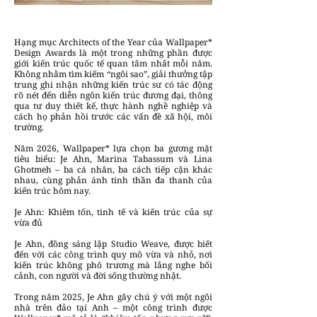
Hạng mục Architects of the Year của Wallpaper*
Design Awards là một trong những phần được
giới kiến trúc quốc tế quan tâm nhất mỗi năm.
Không nhằm tìm kiếm “ngôi sao”, giải thưởng tập
trung ghi nhận những kiến trúc sư có tác động
rõ nét đến diễn ngôn kiến trúc đương đại, thông
qua tư duy thiết kế, thực hành nghề nghiệp và
cách họ phản hồi trước các vấn đề xã hội, môi
trường.
Năm 2026, Wallpaper* lựa chọn ba gương mặt
tiêu biểu: Je Ahn, Marina Tabassum và Lina
Ghotmeh – ba cá nhân, ba cách tiếp cận khác
nhau, cùng phản ánh tinh thần đa thanh của
kiến trúc hôm nay.
Je Ahn: Khiêm tốn, tinh tế và kiến trúc của sự
vừa đủ
Je Ahn, đồng sáng lập Studio Weave, được biết
đến với các công trình quy mô vừa và nhỏ, nơi
kiến trúc không phô trương mà lắng nghe bối
cảnh, con người và đời sống thường nhật.
Trong năm 2025, Je Ahn gây chú ý với một ngôi
nhà trên đảo tại Anh – một công trình được