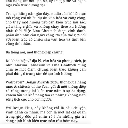
khả năng kết nối lịch sử, ký ức tập thể và ngôn
ngữ kiến trúc đương đại.
Trong những năm gần đây, studio của bà liên tục
mở rộng với nhiều dự án văn hóa và công cộng,
cho thấy một hướng tiếp cận kiến trúc sâu sắc,
giàu tầng nghĩa và không chạy theo xu hướng
nhất thời. Việc Lina Ghotmeh được vinh danh
phản ánh nhu cầu ngày càng lớn của thế giới đối
với kiến trúc có chiều sâu văn hóa và tính bền
vững tinh thần.
Ba tiếng nói, một thông điệp chung
Dù khác biệt về địa lý, văn hóa và phong cách, Je
Ahn, Marina Tabassum và Lina Ghotmeh cùng
chia sẻ một điểm chung: kiến trúc không cần
phải đứng ở trung tâm để tạo ảnh hưởng.
Wallpaper* Design Awards 2026, thông qua hạng
mục Architects of the Year, gửi đi một thông điệp
rõ ràng: tương lai kiến trúc nằm ở sự đa dạng,
khiêm tốn và khả năng tạo ra những không gian
sống tích cực cho con người.
Với Design Plus, đây không chỉ là câu chuyện
vinh danh cá nhân, mà còn là một lát cắt quan
trọng giúp độc giả nhìn rõ hơn những giá trị
đang định hình kiến trúc toàn cầu hôm nay.