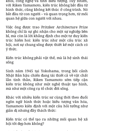
khối, công nghệ và tính biểu tượng. Tuy nhiên,
với Riken Yamamoto, kiến trúc không bắt đầu từ
hình thức, cũng không kết thúc ở công trình. Nó
bắt đầu từ con người – và quan trọng hơn, từ mối
quan hệ giữa con người với nhau.
Việc ông được trao Pritzker Architecture Prize
không chỉ là sự ghi nhận cho một sự nghiệp bền
bỉ, mà còn là lời khẳng định cho một tư duy kiến
trúc hiếm hoi: kiến trúc như một cấu trúc xã
hội, nơi sự chung sống được thiết kế một cách có
ý thức.
Kiến trúc không phải vật thể, mà là hệ sinh thái
sống
Sinh năm 1945 tại Yokohama, trong bối cảnh
Nhật Bản hậu chiến đang tái thiết cả về vật chất
lẫn tinh thần, Riken Yamamoto sớm tiếp cận
kiến trúc không như một nghệ thuật tạo hình,
mà như một công cụ tổ chức đời sống.
Khác với nhiều kiến trúc sư cùng thời theo đuổi
ngôn ngữ hình thức hoặc biểu tượng văn hóa,
Yamamoto kiên định với một câu hỏi tưởng như
giản dị nhưng đầy thách thức:
Kiến trúc có thể tạo ra những mối quan hệ xã
hội tốt đẹp hơn không?