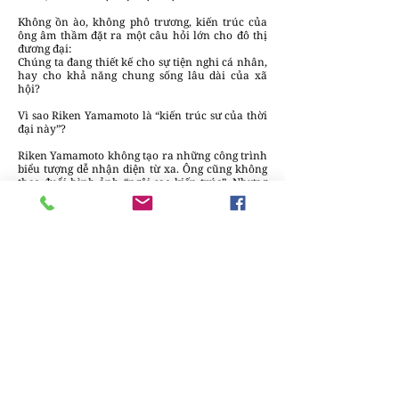
Không ồn ào, không phô trương, kiến trúc của
ông âm thầm đặt ra một câu hỏi lớn cho đô thị
đương đại:
Chúng ta đang thiết kế cho sự tiện nghi cá nhân,
hay cho khả năng chung sống lâu dài của xã
hội?
Vì sao Riken Yamamoto là “kiến trúc sư của thời
đại này”?
Riken Yamamoto không tạo ra những công trình
biểu tượng dễ nhận diện từ xa. Ông cũng không
theo đuổi hình ảnh “ngôi sao kiến trúc”. Nhưng
chính điều đó khiến ông trở thành một trong
những kiến trúc sư quan trọng nhất của thời đại.
Ông đại diện cho:
Kiến trúc có trách nhiệm xã hội
Tư duy dài hạn thay vì hiệu ứng tức thời
Niềm tin rằng kiến trúc có thể hàn gắn những
đứt gãy vô hình trong đời sống đô thị
Trong một thế giới ngày càng phân mảnh, kiến
trúc của Riken Yamamoto không hứa hẹn sự
ngoạn mục. Nó chỉ lặng lẽ tạo ra điều khó nhất:
không gian để con người sống cùng nhau một