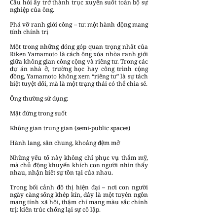
Câu hỏi ấy trở thành trục xuyên suốt toàn bộ sự
nghiệp của ông.
Phá vỡ ranh giới công – tư: một hành động mang
tính chính trị
Một trong những đóng góp quan trọng nhất của
Riken Yamamoto là cách ông xóa nhòa ranh giới
giữa không gian công cộng và riêng tư. Trong các
dự án nhà ở, trường học hay công trình cộng
đồng, Yamamoto không xem “riêng tư” là sự tách
biệt tuyệt đối, mà là một trạng thái có thể chia sẻ.
Ông thường sử dụng:
Mặt đứng trong suốt
Không gian trung gian (semi-public spaces)
Hành lang, sân chung, khoảng đệm mở
Những yếu tố này không chỉ phục vụ thẩm mỹ,
mà chủ động khuyến khích con người nhìn thấy
nhau, nhận biết sự tồn tại của nhau.
Trong bối cảnh đô thị hiện đại – nơi con người
ngày càng sống khép kín, đây là một tuyên ngôn
mang tính xã hội, thậm chí mang màu sắc chính
trị: kiến trúc chống lại sự cô lập.