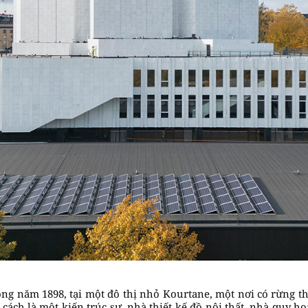
ông năm 1898, tại một đô thị nhỏ Kourtane, một nơi có rừng 
ư cách là một kiến trúc sư, nhà thiết kế đồ nội thất, nhà quy 