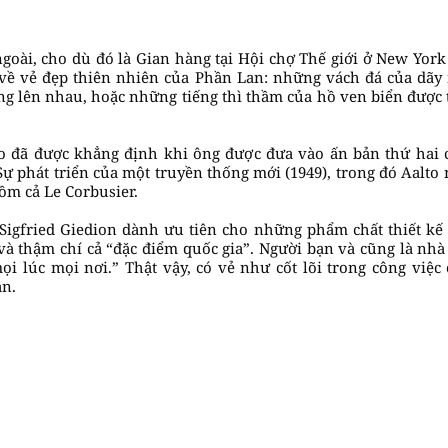
goài, cho dù đó là Gian hàng tại Hội chợ Thế giới ở New York
về vẻ đẹp thiên nhiên của Phần Lan: những vách đá của dãy n
 lên nhau, hoặc những tiếng thì thầm của hồ ven biển được 
to đã được khẳng định khi ông được đưa vào ấn bản thứ hai c
Sự phát triển của một truyền thống mới (1949), trong đó Aalt
gồm cả Le Corbusier.
Sigfried Giedion dành ưu tiên cho những phẩm chất thiết kế
à thậm chí cả “đặc điểm quốc gia”. Người bạn và cũng là nhà 
ọi lúc mọi nơi.” Thật vậy, có vẻ như cốt lõi trong công vi
an.