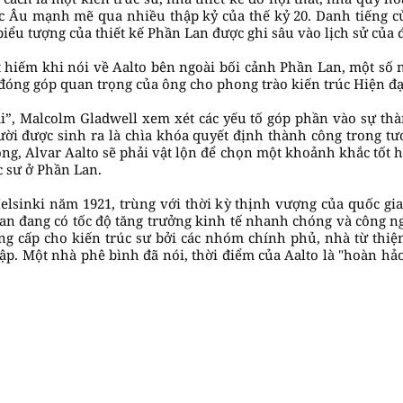
ắc Âu mạnh mẽ qua nhiều thập kỷ của thế kỷ 20. Danh tiếng c
iểu tượng của thiết kế Phần Lan được ghi sâu vào lịch sử của 
t hiếm khi nói về Aalto bên ngoài bối cảnh Phần Lan, một số
đóng góp quan trọng của ông cho phong trào kiến trúc Hiện đạ
i”, Malcolm Gladwell xem xét các yếu tố góp phần vào sự thà
ời được sinh ra là chìa khóa quyết định thành công trong tươ
, Alvar Aalto sẽ phải vật lộn để chọn một khoảnh khắc tốt hơ
c sư ở Phần Lan.
elsinki năm 1921, trùng với thời kỳ thịnh vượng của quốc gi
Lan đang có tốc độ tăng trưởng kinh tế nhanh chóng và công 
ng cấp cho kiến trúc sư bởi các nhóm chính phủ, nhà từ thiệ
lập. Một nhà phê bình đã nói, thời điểm của Aalto là "hoàn hả