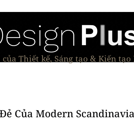
của Thiết kế, Sáng tạo & Kiến tạo
Tạo Dáng Sản Phẩm
Đối thoại & Tầm nhìn
Dự Á
 Đẻ Của Modern Scandinavi