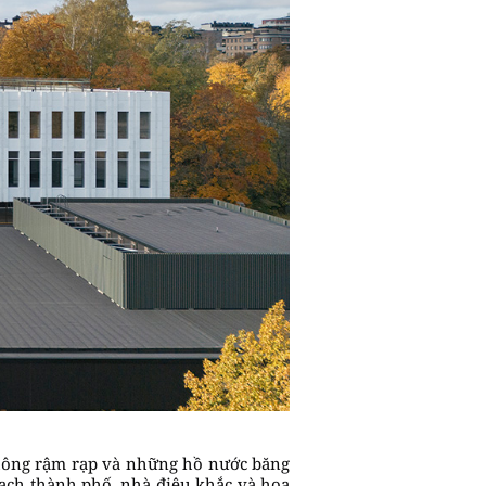
thông rậm rạp và những hồ nước băng
hoạch thành phố, nhà điêu khắc và họa