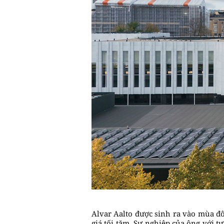
Alvar Aalto được sinh ra vào mùa đ
giá tối tăm. Sự nghiệp của ông với t