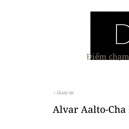
Điểm chạm 
Trang chủ
Nội Thất
Kiến Trúc
< Quay lại
Alvar Aalto-Cha