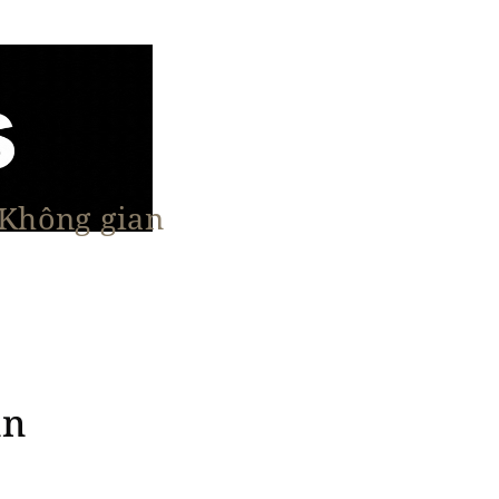
 Không gian
n Nổi Bật
Vật Liệu & Giải Pháp
More
an