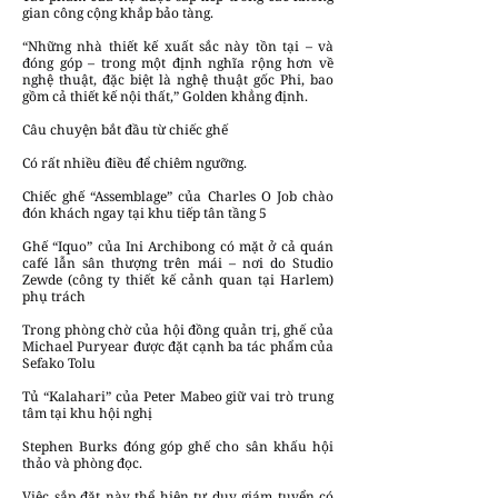
gian công cộng khắp bảo tàng.
“Những nhà thiết kế xuất sắc này tồn tại – và
đóng góp – trong một định nghĩa rộng hơn về
nghệ thuật, đặc biệt là nghệ thuật gốc Phi, bao
gồm cả thiết kế nội thất,” Golden khẳng định.
Câu chuyện bắt đầu từ chiếc ghế
Có rất nhiều điều để chiêm ngưỡng.
Chiếc ghế “Assemblage” của Charles O Job chào
đón khách ngay tại khu tiếp tân tầng 5
Ghế “Iquo” của Ini Archibong có mặt ở cả quán
café lẫn sân thượng trên mái – nơi do Studio
Zewde (công ty thiết kế cảnh quan tại Harlem)
phụ trách
Trong phòng chờ của hội đồng quản trị, ghế của
Michael Puryear được đặt cạnh ba tác phẩm của
Sefako Tolu
Tủ “Kalahari” của Peter Mabeo giữ vai trò trung
tâm tại khu hội nghị
Stephen Burks đóng góp ghế cho sân khấu hội
thảo và phòng đọc.
Việc sắp đặt này thể hiện tư duy giám tuyển có