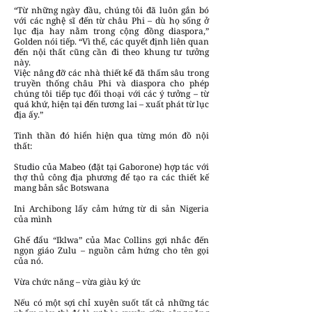
“Từ những ngày đầu, chúng tôi đã luôn gắn bó
với các nghệ sĩ đến từ châu Phi – dù họ sống ở
lục địa hay nằm trong cộng đồng diaspora,”
Golden nói tiếp. “Vì thế, các quyết định liên quan
đến nội thất cũng cần đi theo khung tư tưởng
này.
Việc nâng đỡ các nhà thiết kế đã thấm sâu trong
truyền thống châu Phi và diaspora cho phép
chúng tôi tiếp tục đối thoại với các ý tưởng – từ
quá khứ, hiện tại đến tương lai – xuất phát từ lục
địa ấy.”
Tinh thần đó hiển hiện qua từng món đồ nội
thất:
Studio của Mabeo (đặt tại Gaborone) hợp tác với
thợ thủ công địa phương để tạo ra các thiết kế
mang bản sắc Botswana
Ini Archibong lấy cảm hứng từ di sản Nigeria
của mình
Ghế đẩu “Iklwa” của Mac Collins gợi nhắc đến
ngọn giáo Zulu – nguồn cảm hứng cho tên gọi
của nó.
Vừa chức năng – vừa giàu ký ức
Nếu có một sợi chỉ xuyên suốt tất cả những tác