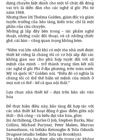
dựng chuyên biệt dành cho một tổ chức đã đóng
vai trò là diễn đàn cho các nghệ sĩ gốc Phi từ
năm 1968.
Nhưng theo lời Thelma Golden, giám đốc và giám
tuyển trưởng của bảo tàng, kiến trúc chỉ là một
phần của câu chuyện.
Những gì lấp đầy bên trong – tác phẩm nghệ
thuật, những cuộc đối thoại, và cả những chiếc
ghế, cái bàn – cũng quan trọng không kém.
“Niềm vui lớn nhất khi có một tòa nhà mới được
thiết kế riêng là chúng tôi có cơ hội sắp đặt các
không gian sao cho phù hợp tuyệt đối với sứ
mệnh của mình – trở thành trung tâm kết nối
các nghệ sĩ gốc Phi ở địa phương, trên toàn nước
Mỹ và quốc tế,” Golden nói. “Điều đó có nghĩa là
chúng tôi có thể thể hiện sứ mệnh của mình ở
mọi nơi có thể – kể cả qua nội thất.”
Lựa chọn nhà thiết kế – dựa trên bản sắc văn
hóa
Để thực hiện điều này, bảo tàng đã hợp tác với
các nhà thiết kế hoạt động ở giao điểm giữa nội
thất – thủ công – và biểu đạt văn hóa, gồm:
Ini Archibong, Charles O Job, Stephen Burks, Mac
Collins, Michael Puryear, Peter Mabeo, Marcus
Samuelsson, và Sefako Ketosugbo & Tolu Odunfa
Dragonë (studio Sefako Tolu tại Brooklyn).
Tác phẩm của họ được sắp xếp trong các không