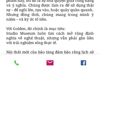
phẩm này, thì đó là sự hòa quyện giữa công năng
và ý nghĩa. Chúng được làm ra để sử dụng thật
sự – để ngồi lên, tựa vào, hoặc quây quần quanh.
Nhưng đồng thời, chúng mang trong mình ý
niệm – và ký ức tổ tiên.
Với Golden, đó chính là mục tiêu:
Studio Museum luôn tìm cách mở rộng định
nghĩa về nghệ thuật, nhưng vẫn phải gắn liền
với trải nghiệm sống thực tế.
Nội thất mới của bảo tàng đảm bảo rằng lịch sử
và sứ mệnh của nơi này được đan cài vào từng
thớ không gian. Chúng không chỉ là phần phụ
bên cạnh các tác phẩm trên tường –
chúng là một phần liền mạch của dòng chảy ấy,
kết nối sứ mệnh của tổ chức với kiến trúc, và
kiến trúc với đời sống thường nhật của những
người Harlem vốn nay sẽ đưa nơi này vào lịch
sinh hoạt hằng ngày của họ.
“Những món nội thất ấy như mời gọi khách đến
nghỉ ngơi hay dành thời gian cho bảo tàng,”
Golden nói.
Trong một thành phố nơi các không gian văn
hóa thường mang cảm giác lướt qua hoặc xa
cách, nội thất mới của Studio Museum gợi ra một
mô hình khác:
Thiết kế không chỉ để nhìn – mà để sống cùng.