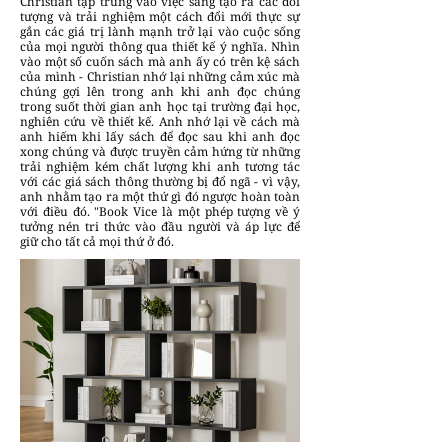
Christian tập trung vào việc sáng tạo ra các đối
tượng và trải nghiệm một cách đổi mới thực sự
gắn các giá trị lành mạnh trở lại vào cuộc sống
của mọi người thông qua thiết kế ý nghĩa. Nhìn
vào một số cuốn sách mà anh ấy có trên kệ sách
của mình - Christian nhớ lại những cảm xúc mà
chúng gợi lên trong anh khi anh đọc chúng
trong suốt thời gian anh học tại trường đại học,
nghiên cứu về thiết kế. Anh nhớ lại về cách mà
anh hiếm khi lấy sách để đọc sau khi anh đọc
xong chúng và được truyền cảm hứng từ những
trải nghiệm kém chất lượng khi anh tương tác
với các giá sách thông thường bị đổ ngã - vì vậy,
anh nhằm tạo ra một thứ gì đó ngược hoàn toàn
với điều đó. "Book Vice là một phép tượng về ý
tưởng nén tri thức vào đầu người và áp lực để
giữ cho tất cả mọi thứ ở đó.