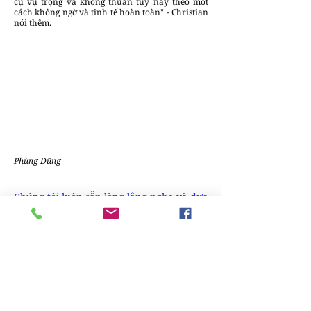
cụ vụ trọng và không thuần tuý này theo một
cách không ngờ và tinh tế hoàn toàn" - Christian
nói thêm.
Phùng Dũng
Chúng tôi luôn sẵn lòng lắng nghe và đưa
những câu chuyện sáng tạo & tin tức của
bạn đến gần hơn với cộng đồng.
Gửi bài
viết tại đây
để cùng DesignPlus lan tỏa
những giá trị thiết kế bền vững
Bài đăng gần đây