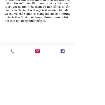
triển lãm mới của Bảo tàng IKEA là một cách
tuyệt vời để tìm hiểu thêm về lịch sử và di sản
của IKEA. Triển lãm là một trải nghiệm hấp dẫn
và thú vị, chắc chắn sẽ mang lại cho bạn những
hiểu biết mới về một trong những thương hiệu
nội thất nổi tiếng nhất thế giới.
Phùng Dũng
Chúng tôi luôn sẵn lòng lắng nghe và đưa
những câu chuyện sáng tạo & tin tức của
bạn đến gần hơn với cộng đồng.
Gửi bài
viết tại đây
để cùng DesignPlus lan tỏa
những giá trị thiết kế bền vững