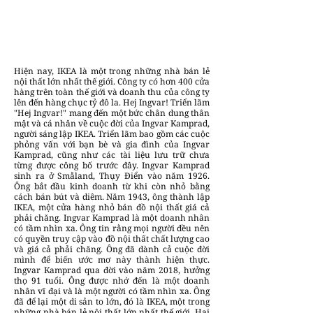
Hiện nay, IKEA là một trong những nhà bán lẻ
nội thất lớn nhất thế giới. Công ty có hơn 400 cửa
hàng trên toàn thế giới và doanh thu của công ty
lên đến hàng chục tỷ đô la. Hej Ingvar! Triển lãm
"Hej Ingvar!" mang đến một bức chân dung thân
mật và cá nhân về cuộc đời của Ingvar Kamprad,
người sáng lập IKEA. Triển lãm bao gồm các cuộc
phỏng vấn với bạn bè và gia đình của Ingvar
Kamprad, cũng như các tài liệu lưu trữ chưa
từng được công bố trước đây. Ingvar Kamprad
sinh ra ở Småland, Thụy Điển vào năm 1926.
Ông bắt đầu kinh doanh từ khi còn nhỏ bằng
cách bán bút và diêm. Năm 1943, ông thành lập
IKEA, một cửa hàng nhỏ bán đồ nội thất giá cả
phải chăng. Ingvar Kamprad là một doanh nhân
có tầm nhìn xa. Ông tin rằng mọi người đều nên
có quyền truy cập vào đồ nội thất chất lượng cao
và giá cả phải chăng. Ông đã dành cả cuộc đời
mình để biến ước mơ này thành hiện thực.
Ingvar Kamprad qua đời vào năm 2018, hưởng
thọ 91 tuổi. Ông được nhớ đến là một doanh
nhân vĩ đại và là một người có tầm nhìn xa. Ông
đã để lại một di sản to lớn, đó là IKEA, một trong
những nhà bán lẻ nội thất lớn nhất thế giới. Hai