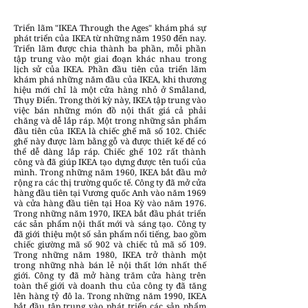
Triển lãm "IKEA Through the Ages" khám phá sự
phát triển của IKEA từ những năm 1950 đến nay.
Triển lãm được chia thành ba phần, mỗi phần
tập trung vào một giai đoạn khác nhau trong
lịch sử của IKEA. Phần đầu tiên của triển lãm
khám phá những năm đầu của IKEA, khi thương
hiệu mới chỉ là một cửa hàng nhỏ ở Småland,
Thụy Điển. Trong thời kỳ này, IKEA tập trung vào
việc bán những món đồ nội thất giá cả phải
chăng và dễ lắp ráp. Một trong những sản phẩm
đầu tiên của IKEA là chiếc ghế mã số 102. Chiếc
ghế này được làm bằng gỗ và được thiết kế để có
thể dễ dàng lắp ráp. Chiếc ghế 102 rất thành
công và đã giúp IKEA tạo dựng được tên tuổi của
mình. Trong những năm 1960, IKEA bắt đầu mở
rộng ra các thị trường quốc tế. Công ty đã mở cửa
hàng đầu tiên tại Vương quốc Anh vào năm 1969
và cửa hàng đầu tiên tại Hoa Kỳ vào năm 1976.
Trong những năm 1970, IKEA bắt đầu phát triển
các sản phẩm nội thất mới và sáng tạo. Công ty
đã giới thiệu một số sản phẩm nổi tiếng, bao gồm
chiếc giường mã số 902 và chiếc tủ mã số 109.
Trong những năm 1980, IKEA trở thành một
trong những nhà bán lẻ nội thất lớn nhất thế
giới. Công ty đã mở hàng trăm cửa hàng trên
toàn thế giới và doanh thu của công ty đã tăng
lên hàng tỷ đô la. Trong những năm 1990, IKEA
bắt đầu tập trung vào phát triển các sản phẩm