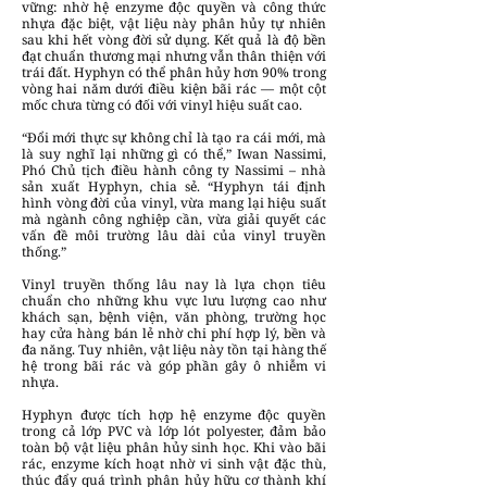
vững: nhờ hệ enzyme độc quyền và công thức
nhựa đặc biệt, vật liệu này phân hủy tự nhiên
sau khi hết vòng đời sử dụng. Kết quả là độ bền
đạt chuẩn thương mại nhưng vẫn thân thiện với
trái đất. Hyphyn có thể phân hủy hơn 90% trong
vòng hai năm dưới điều kiện bãi rác — một cột
mốc chưa từng có đối với vinyl hiệu suất cao.
“Đổi mới thực sự không chỉ là tạo ra cái mới, mà
là suy nghĩ lại những gì có thể,” Iwan Nassimi,
Phó Chủ tịch điều hành công ty Nassimi – nhà
sản xuất Hyphyn, chia sẻ. “Hyphyn tái định
hình vòng đời của vinyl, vừa mang lại hiệu suất
mà ngành công nghiệp cần, vừa giải quyết các
vấn đề môi trường lâu dài của vinyl truyền
thống.”
Vinyl truyền thống lâu nay là lựa chọn tiêu
chuẩn cho những khu vực lưu lượng cao như
khách sạn, bệnh viện, văn phòng, trường học
hay cửa hàng bán lẻ nhờ chi phí hợp lý, bền và
đa năng. Tuy nhiên, vật liệu này tồn tại hàng thế
hệ trong bãi rác và góp phần gây ô nhiễm vi
nhựa.
Hyphyn được tích hợp hệ enzyme độc quyền
trong cả lớp PVC và lớp lót polyester, đảm bảo
toàn bộ vật liệu phân hủy sinh học. Khi vào bãi
rác, enzyme kích hoạt nhờ vi sinh vật đặc thù,
thúc đẩy quá trình phân hủy hữu cơ thành khí