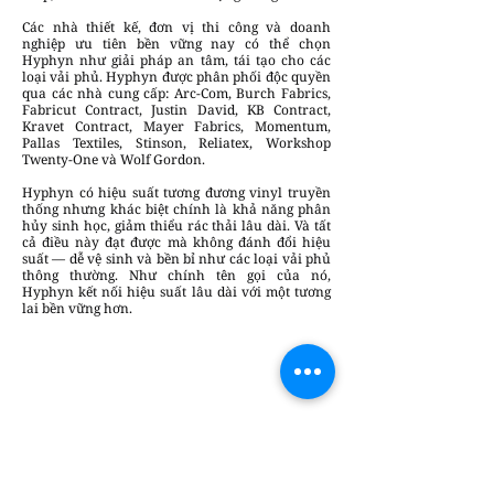
Các nhà thiết kế, đơn vị thi công và doanh
nghiệp ưu tiên bền vững nay có thể chọn
Hyphyn như giải pháp an tâm, tái tạo cho các
loại vải phủ. Hyphyn được phân phối độc quyền
qua các nhà cung cấp: Arc-Com, Burch Fabrics,
Fabricut Contract, Justin David, KB Contract,
Kravet Contract, Mayer Fabrics, Momentum,
Pallas Textiles, Stinson, Reliatex, Workshop
Twenty-One và Wolf Gordon.
Hyphyn có hiệu suất tương đương vinyl truyền
thống nhưng khác biệt chính là khả năng phân
hủy sinh học, giảm thiểu rác thải lâu dài. Và tất
cả điều này đạt được mà không đánh đổi hiệu
suất — dễ vệ sinh và bền bỉ như các loại vải phủ
thông thường. Như chính tên gọi của nó,
Hyphyn kết nối hiệu suất lâu dài với một tương
lai bền vững hơn.