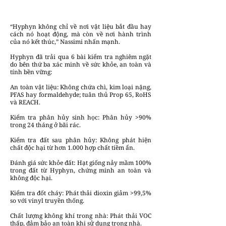
“Hyphyn không chỉ về nơi vật liệu bắt đầu hay
cách nó hoạt động, mà còn về nơi hành trình
của nó kết thúc,” Nassimi nhấn mạnh.
Hyphyn đã trải qua 6 bài kiểm tra nghiêm ngặt
do bên thứ ba xác minh về sức khỏe, an toàn và
tính bền vững:
An toàn vật liệu: Không chứa chì, kim loại nặng,
PFAS hay formaldehyde; tuân thủ Prop 65, RoHS
và REACH.
Kiểm tra phân hủy sinh học: Phân hủy >90%
trong 24 tháng ở bãi rác.
Kiểm tra đất sau phân hủy: Không phát hiện
chất độc hại từ hơn 1.000 hợp chất tiềm ẩn.
Đánh giá sức khỏe đất: Hạt giống nảy mầm 100%
trong đất từ Hyphyn, chứng minh an toàn và
không độc hại.
Kiểm tra đốt cháy: Phát thải dioxin giảm >99,5%
so với vinyl truyền thống.
Chất lượng không khí trong nhà: Phát thải VOC
thấp, đảm bảo an toàn khi sử dụng trong nhà.