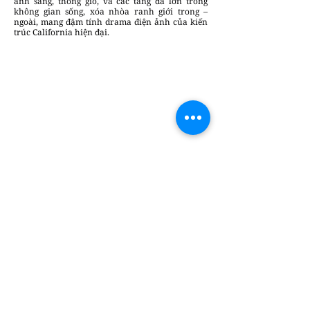
ánh sáng, thông gió, và các tảng đá lớn trong
không gian sống, xóa nhòa ranh giới trong –
ngoài, mang đậm tính drama điện ảnh của kiến
trúc California hiện đại.
Thuyphuong2
Chúng tôi luôn sẵn lòng lắng nghe và đưa
những câu chuyện sáng tạo & tin tức của
bạn đến gần hơn với cộng đồng.
Gửi bài
viết tại đây
để cùng DesignPlus lan tỏa
những giá trị thiết kế bền vững
Bài đăng gần đây