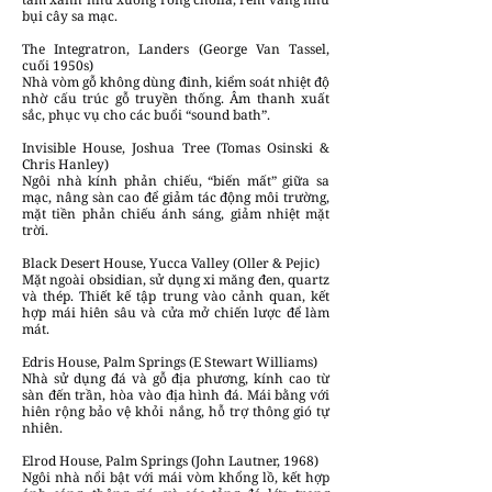
bụi cây sa mạc.
The Integratron, Landers (George Van Tassel,
cuối 1950s)
Nhà vòm gỗ không dùng đinh, kiểm soát nhiệt độ
nhờ cấu trúc gỗ truyền thống. Âm thanh xuất
sắc, phục vụ cho các buổi “sound bath”.
Invisible House, Joshua Tree (Tomas Osinski &
Chris Hanley)
Ngôi nhà kính phản chiếu, “biến mất” giữa sa
mạc, nâng sàn cao để giảm tác động môi trường,
mặt tiền phản chiếu ánh sáng, giảm nhiệt mặt
trời.
Black Desert House, Yucca Valley (Oller & Pejic)
Mặt ngoài obsidian, sử dụng xi măng đen, quartz
và thép. Thiết kế tập trung vào cảnh quan, kết
hợp mái hiên sâu và cửa mở chiến lược để làm
mát.
Edris House, Palm Springs (E Stewart Williams)
Nhà sử dụng đá và gỗ địa phương, kính cao từ
sàn đến trần, hòa vào địa hình đá. Mái bằng với
hiên rộng bảo vệ khỏi nắng, hỗ trợ thông gió tự
nhiên.
Elrod House, Palm Springs (John Lautner, 1968)
Ngôi nhà nổi bật với mái vòm khổng lồ, kết hợp