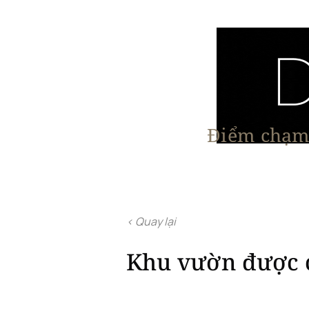
Điểm chạm 
Trang chủ
Nội Thất
Kiến Trúc
< Quay lại
Khu vườn được cả