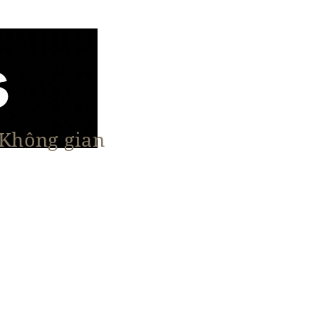
 Không gian
n Nổi Bật
Vật Liệu & Giải Pháp
More