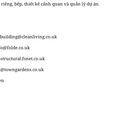
 riêng, bếp, thiết kế cảnh quan và quản lý dự án.
building@cleanliving.co.uk
fo@folde.co.uk
tructural.fsnet.co.uk
n@towngardens.co.uk
en