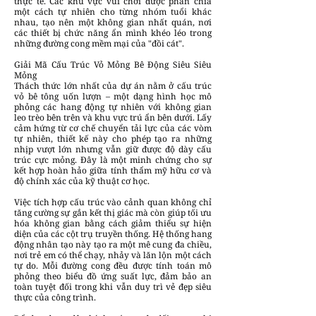
thực tế. Các khu vực vui chơi được phân chia
một cách tự nhiên cho từng nhóm tuổi khác
nhau, tạo nên một không gian nhất quán, nơi
các thiết bị chức năng ẩn mình khéo léo trong
những đường cong mềm mại của "đồi cát".
Giải Mã Cấu Trúc Vỏ Mỏng Bê Động Siêu Siêu
Mỏng
Thách thức lớn nhất của dự án nằm ở cấu trúc
vỏ bê tông uốn lượn – một dạng hình học mô
phỏng các hang động tự nhiên với không gian
leo trèo bên trên và khu vực trú ẩn bên dưới. Lấy
cảm hứng từ cơ chế chuyển tải lực của các vòm
tự nhiên, thiết kế này cho phép tạo ra những
nhịp vượt lớn nhưng vẫn giữ được độ dày cấu
trúc cực mỏng. Đây là một minh chứng cho sự
kết hợp hoàn hảo giữa tính thẩm mỹ hữu cơ và
độ chính xác của kỹ thuật cơ học.
Việc tích hợp cấu trúc vào cảnh quan không chỉ
tăng cường sự gắn kết thị giác mà còn giúp tối ưu
hóa không gian bằng cách giảm thiểu sự hiện
diện của các cột trụ truyền thống. Hệ thống hang
động nhân tạo này tạo ra một mê cung đa chiều,
nơi trẻ em có thể chạy, nhảy và lăn lộn một cách
tự do. Mỗi đường cong đều được tính toán mô
phỏng theo biểu đồ ứng suất lực, đảm bảo an
toàn tuyệt đối trong khi vẫn duy trì vẻ đẹp siêu
thực của công trình.