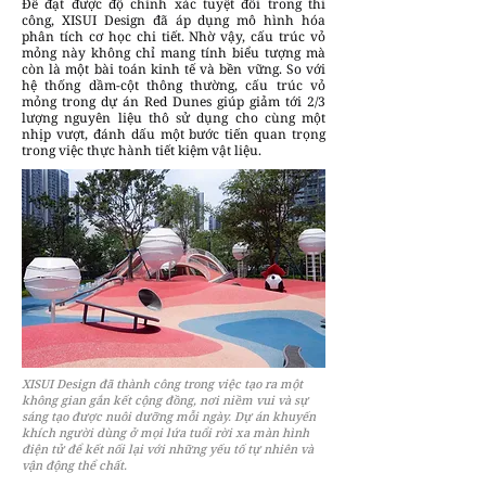
Để đạt được độ chính xác tuyệt đối trong thi
công, XISUI Design đã áp dụng mô hình hóa
phân tích cơ học chi tiết. Nhờ vậy, cấu trúc vỏ
mỏng này không chỉ mang tính biểu tượng mà
còn là một bài toán kinh tế và bền vững. So với
hệ thống dầm-cột thông thường, cấu trúc vỏ
mỏng trong dự án Red Dunes giúp giảm tới 2/3
lượng nguyên liệu thô sử dụng cho cùng một
nhịp vượt, đánh dấu một bước tiến quan trọng
trong việc thực hành tiết kiệm vật liệu.
XISUI Design đã thành công trong việc tạo ra một
không gian gắn kết cộng đồng, nơi niềm vui và sự
sáng tạo được nuôi dưỡng mỗi ngày. Dự án khuyến
khích người dùng ở mọi lứa tuổi rời xa màn hình
điện tử để kết nối lại với những yếu tố tự nhiên và
vận động thể chất.