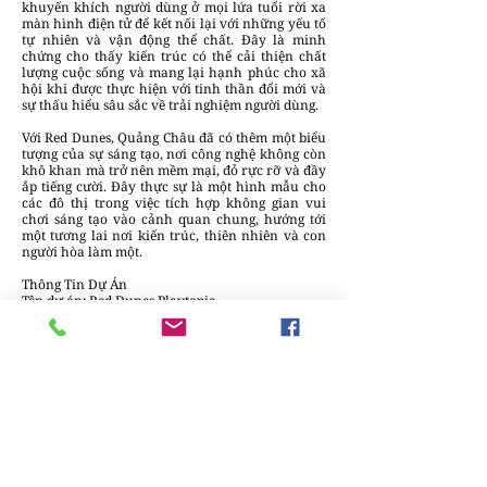
khuyến khích người dùng ở mọi lứa tuổi rời xa
màn hình điện tử để kết nối lại với những yếu tố
tự nhiên và vận động thể chất. Đây là minh
chứng cho thấy kiến trúc có thể cải thiện chất
lượng cuộc sống và mang lại hạnh phúc cho xã
hội khi được thực hiện với tinh thần đổi mới và
sự thấu hiểu sâu sắc về trải nghiệm người dùng.
Với Red Dunes, Quảng Châu đã có thêm một biểu
tượng của sự sáng tạo, nơi công nghệ không còn
khô khan mà trở nên mềm mại, đỏ rực rỡ và đầy
ắp tiếng cười. Đây thực sự là một hình mẫu cho
các đô thị trong việc tích hợp không gian vui
chơi sáng tạo vào cảnh quan chung, hướng tới
một tương lai nơi kiến trúc, thiên nhiên và con
người hòa làm một.
Thông Tin Dự Án
Tên dự án: Red Dunes Playtopia
Đơn vị thiết kế: XISUI Design
Vị trí: Quảng Cương (Guanggang New Town),
Quảng Châu, Trung Quốc
Năm hoàn thành: 2022
Nhiếp ảnh: Hu Yihao, XISUI Design
Về XISUI Design:
Được thành lập vào năm 2018 và có trụ sở tại
Thượng Hải, XISUI Design là một thương hiệu
thiết kế chuyên sâu về các giải pháp sáng tạo tích
hợp văn hóa và trải nghiệm người dùng. Lĩnh