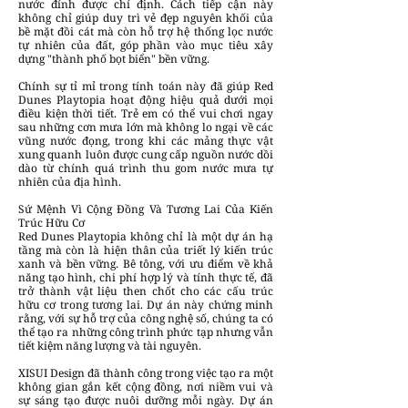
nước đỉnh được chỉ định. Cách tiếp cận này
không chỉ giúp duy trì vẻ đẹp nguyên khối của
bề mặt đồi cát mà còn hỗ trợ hệ thống lọc nước
tự nhiên của đất, góp phần vào mục tiêu xây
dựng "thành phố bọt biển" bền vững.
Chính sự tỉ mỉ trong tính toán này đã giúp Red
Dunes Playtopia hoạt động hiệu quả dưới mọi
điều kiện thời tiết. Trẻ em có thể vui chơi ngay
sau những cơn mưa lớn mà không lo ngại về các
vũng nước đọng, trong khi các mảng thực vật
xung quanh luôn được cung cấp nguồn nước dồi
dào từ chính quá trình thu gom nước mưa tự
nhiên của địa hình.
Sứ Mệnh Vì Cộng Đồng Và Tương Lai Của Kiến
Trúc Hữu Cơ
Red Dunes Playtopia không chỉ là một dự án hạ
tầng mà còn là hiện thân của triết lý kiến trúc
xanh và bền vững. Bê tông, với ưu điểm về khả
năng tạo hình, chi phí hợp lý và tính thực tế, đã
trở thành vật liệu then chốt cho các cấu trúc
hữu cơ trong tương lai. Dự án này chứng minh
rằng, với sự hỗ trợ của công nghệ số, chúng ta có
thể tạo ra những công trình phức tạp nhưng vẫn
tiết kiệm năng lượng và tài nguyên.
XISUI Design đã thành công trong việc tạo ra một
không gian gắn kết cộng đồng, nơi niềm vui và
sự sáng tạo được nuôi dưỡng mỗi ngày. Dự án