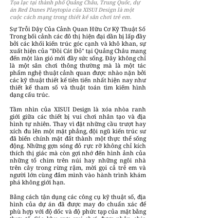
Tọa lạc tại thành phố Quảng Châu, Trung Quốc, dự
án Red Dunes Playtopia của XISUI Design là một
cuộc cách mạng trong thiết kế sân chơi trẻ em.
Sự Trỗi Dậy Của Cảnh Quan Hữu Cơ Kỹ Thuật Số
Trong bối cảnh các đô thị hiện đại dần bị lấp đầy
bởi các khối kiến trúc góc cạnh và khô khan, sự
xuất hiện của "Đồi Cát Đỏ" tại Quảng Châu mang
đến một làn gió mới đầy sức sống. Đây không chỉ
là một sân chơi thông thường mà là một tác
phẩm nghệ thuật cảnh quan được nhào nặn bởi
các kỹ thuật thiết kế tiên tiến nhất hiện nay như
thiết kế tham số và thuật toán tìm kiếm hình
dạng cấu trúc.
Tầm nhìn của XISUI Design là xóa nhòa ranh
giới giữa các thiết bị vui chơi nhân tạo và địa
hình tự nhiên. Thay vì đặt những cầu trượt hay
xích đu lên một mặt phẳng, đội ngũ kiến trúc sư
đã biến chính mặt đất thành một thực thể sống
động. Những gợn sóng đỏ rực rỡ không chỉ kích
thích thị giác mà còn gợi nhớ đến hình ảnh của
những tổ chim trên núi hay những ngôi nhà
trên cây trong rừng rậm, mời gọi cả trẻ em và
người lớn cùng đắm mình vào hành trình khám
phá không giới hạn.
Bằng cách tận dụng các công cụ kỹ thuật số, địa
hình của dự án đã được may đo chuẩn xác để
phù hợp với độ dốc và độ phức tạp của mặt bằng