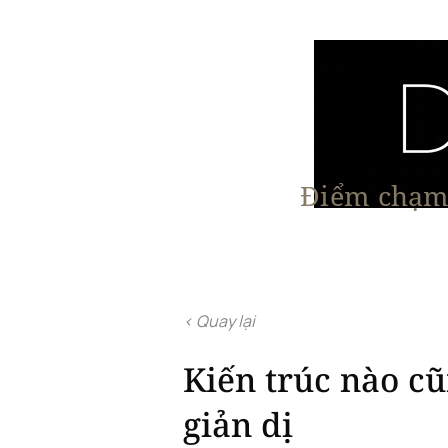
Điểm chạm 
Trang chủ
Nội Thất
Kiến Trúc
< Quay lại
Kiến trúc nào c
giản dị