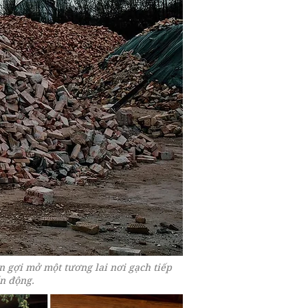
n gợi mở một tương lai nơi gạch tiếp
ến động.