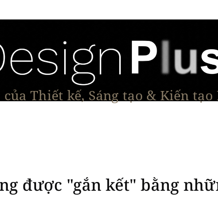
của Thiết kế, Sáng tạo & Kiến tạo
Tạo Dáng Sản Phẩm
Đối thoại & Tầm nhìn
Dự Á
ũng được "gắn kết" bằng nhữ