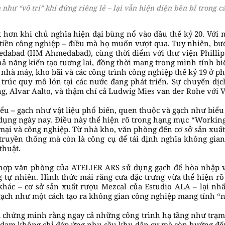
 như “vô tri” khi đứng riêng lẻ – lại vẫn hiện diện bền bỉ trong c
t hơn khi chủ nghĩa hiện đại bùng nổ vào đầu thế kỷ 20. Với n
 tiền công nghiệp – điều mà họ muốn vượt qua. Tuy nhiên, bư
edabad (IIM Ahmedabad), cùng thời điểm với thư viện Phillip
khả năng kiến tạo tương lai, đồng thời mang trong mình tính b
 nhà máy, kho bãi và các công trình công nghiệp thế kỷ 19 ở ph
 trúc quy mô lớn tại các nước đang phát triển. Sự chuyển dị
ing, Alvar Aalto, và thậm chí cả Ludwig Mies van der Rohe với V
ểu – gạch như vật liệu phổ biến, quen thuộc và gạch như biểu 
dụng ngày nay. Điều này thể hiện rõ trong hạng mục “Workin
 mại và công nghiệp. Từ nhà kho, văn phòng đến cơ sở sản xuất
u truyền thống mà còn là công cụ để tái định nghĩa không gi
thuật.
hợp văn phòng của ATELIER ARS sử dụng gạch để hòa nhập vớ
tự nhiên. Hình thức mái răng cưa đặc trưng vừa thể hiện rõ
 khác – cơ sở sản xuất rượu Mezcal của Estudio ALA – lại n
gạch như một cách tạo ra không gian công nghiệp mang tính “
hứng minh rằng ngay cả những công trình hạ tầng như trạm đ
erdam không chỉ đáp ứng nhu cầu khu dân cư mà còn hướng đến