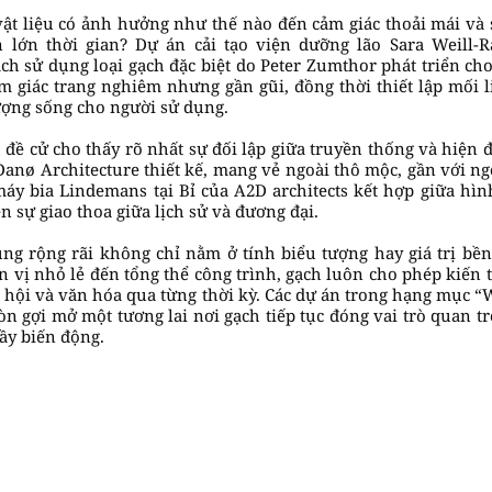
vật liệu có ảnh hưởng như thế nào đến cảm giác thoải mái và 
 lớn thời gian? Dự án cải tạo viện dưỡng lão Sara Weill-Ra
cách sử dụng loại gạch đặc biệt do Peter Zumthor phát triển 
m giác trang nghiêm nhưng gần gũi, đồng thời thiết lập mối 
ượng sống cho người sử dụng.
 đề cử cho thấy rõ nhất sự đối lập giữa truyền thống và hiện
Danø Architecture thiết kế, mang vẻ ngoài thô mộc, gần với n
máy bia Lindemans tại Bỉ của A2D architects kết hợp giữa hình
n sự giao thoa giữa lịch sử và đương đại.
ụng rộng rãi không chỉ nằm ở tính biểu tượng hay giá trị bề
vị nhỏ lẻ đến tổng thể công trình, gạch luôn cho phép kiến t
 hội và văn hóa qua từng thời kỳ. Các dự án trong hạng mục “
 còn gợi mở một tương lai nơi gạch tiếp tục đóng vai trò quan 
đầy biến động.