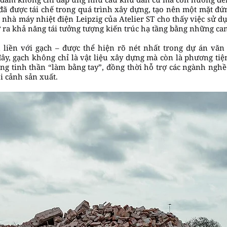
i đã được tái chế trong quá trình xây dựng, tạo nên một mặt đ
, nhà máy nhiệt điện Leipzig của Atelier ST cho thấy việc sử 
ở ra khả năng tái tưởng tượng kiến trúc hạ tầng bằng những can
liền với gạch – được thể hiện rõ nét nhất trong dự án văn
ây, gạch không chỉ là vật liệu xây dựng mà còn là phương ti
mang tinh thần “làm bằng tay”, đồng thời hỗ trợ các ngành n
ối cảnh sản xuất.