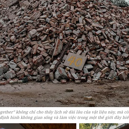
ther” không chỉ cho thấy lịch sử dài lâu của vật liệu này, mà cò
 định hình không gian sống và làm việc trong một thế giới đầy bi