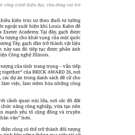
ác công trình hiện đại, vừa đóng vai trò
hiều kiến trúc sư theo đuổi tư tưởng
ớc ngoặt xuất hiện khi Louis Kahn đề
s Exeter Academy. Tại đây, gạch được
iểu tượng cho khát vọng của một quốc
ương Tây, gạch dần trở thành vật liệu
ch này sau đó tiếp tục được phản ánh
iện Công nghệ Illinois.
tượng của tính trang trọng – vẫn tiếp
g together” của BRICK AWARD 26, nơi
, các dự án trong danh sách đề cử cho
an làm việc, làm mềm hóa những công
i cảnh quan núi lửa, nơi sắc đỏ đất
 chức năng công nghiệp, vừa tạo nên
hấn mạnh yếu tố cộng đồng và truyền
nhân văn” hơn.
iện cũng có thể trở thành đối tượng
 tính bền vững thông qua việc tái sử