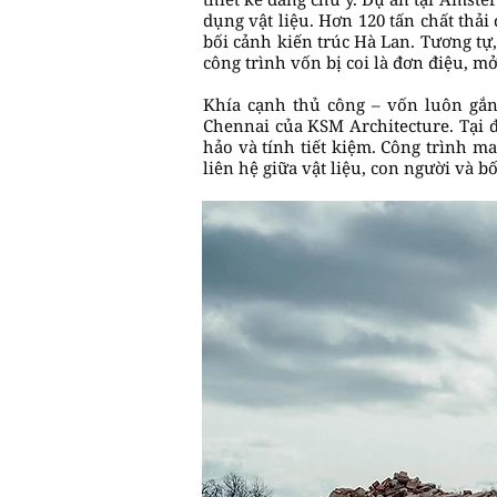
dụng vật liệu. Hơn 120 tấn chất thả
bối cảnh kiến trúc Hà Lan. Tương tự
công trình vốn bị coi là đơn điệu, m
Khía cạnh thủ công – vốn luôn gắn 
Chennai của KSM Architecture. Tại đ
hảo và tính tiết kiệm. Công trình 
liên hệ giữa vật liệu, con người và b