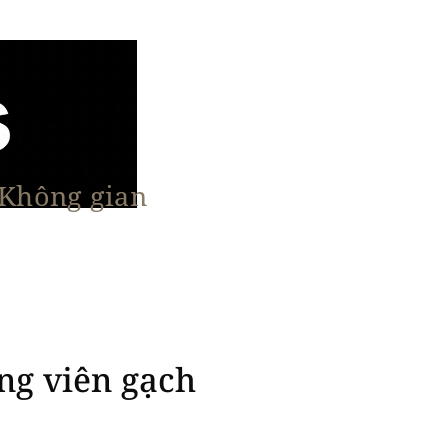
 Không gian
n Nổi Bật
Vật Liệu & Giải Pháp
More
ng viên gạch