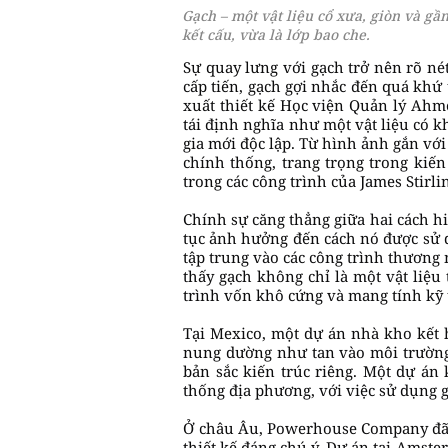
Gạch – một vật liệu cổ xưa, giòn và gần
kết cấu, vừa là lớp bao che.
Sự quay lưng với gạch trở nên rõ né
cấp tiến, gạch gợi nhắc đến quá khứ
xuất thiết kế Học viện Quản lý Ahm
tái định nghĩa như một vật liệu có 
gia mới độc lập. Từ hình ảnh gắn với
chính thống, trang trọng trong kiến
trong các công trình của James Stirl
Chính sự căng thẳng giữa hai cách hi
tục ảnh hưởng đến cách nó được sử 
tập trung vào các công trình thương
thấy gạch không chỉ là một vật liệ
trình vốn khô cứng và mang tính kỹ 
Tại Mexico, một dự án nhà kho kết 
nung dường như tan vào môi trường 
bản sắc kiến trúc riêng. Một dự án
thống địa phương, với việc sử dụng 
Ở châu Âu, Powerhouse Company đã c
thiết kế đáng chú ý. Dự án tại Amst