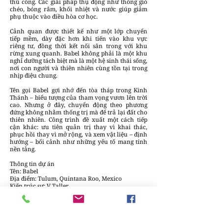
thủ công. Các giải pháp thụ động như thông gió
chéo, bóng râm, khối nhiệt và nước giúp giảm
phụ thuộc vào điều hòa cơ học.
Cảnh quan được thiết kế như một lớp chuyển
tiếp mềm, dày đặc hơn khi tiến vào khu vực
riêng tư, đồng thời kết nối sân trong với khu
rừng xung quanh. Babel không phải là một khu
nghỉ dưỡng tách biệt mà là một hệ sinh thái sống,
nơi con người và thiên nhiên cùng tồn tại trong
nhịp điệu chung.
Tên gọi Babel gợi nhớ đến tòa tháp trong Kinh
Thánh – biểu tượng của tham vọng vươn lên trời
cao. Nhưng ở đây, chuyển động theo phương
đứng không nhằm thống trị mà để trả lại đất cho
thiên nhiên. Công trình đề xuất một cách tiếp
cận khác: ưu tiên quản trị thay vì khai thác,
phục hồi thay vì mở rộng, và xem vật liệu – định
hướng – bối cảnh như những yếu tố mang tính
nền tảng.
Thông tin dự án
Tên: Babel
Địa điểm: Tulum, Quintana Roo, Mexico
Kiến trúc sư: V Taller
Nhóm thiết kế: Miguel Valverde và Daniel
Villanueva (kiến trúc sư); Andrea Castro và
Karina Ortega
Cộng tác: Empresa MAQTE và Bramah