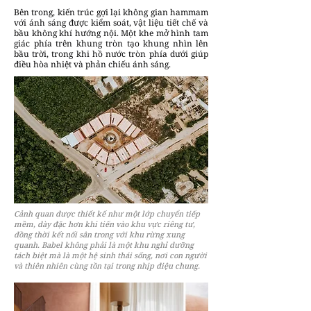
Bên trong, kiến trúc gợi lại không gian hammam
với ánh sáng được kiểm soát, vật liệu tiết chế và
bầu không khí hướng nội. Một khe mở hình tam
giác phía trên khung tròn tạo khung nhìn lên
bầu trời, trong khi hồ nước tròn phía dưới giúp
điều hòa nhiệt và phản chiếu ánh sáng.
Cảnh quan được thiết kế như một lớp chuyển tiếp
mềm, dày đặc hơn khi tiến vào khu vực riêng tư,
đồng thời kết nối sân trong với khu rừng xung
quanh. Babel không phải là một khu nghỉ dưỡng
tách biệt mà là một hệ sinh thái sống, nơi con người
và thiên nhiên cùng tồn tại trong nhịp điệu chung.