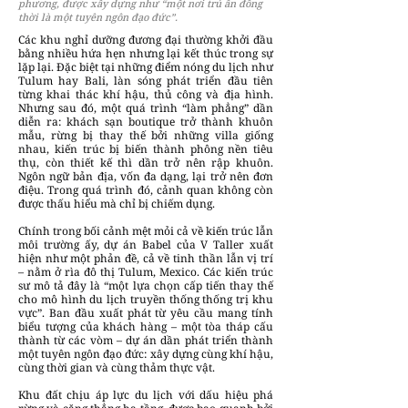
phương, được xây dựng như “một nơi trú ẩn đồng
thời là một tuyên ngôn đạo đức”.
Các khu nghỉ dưỡng đương đại thường khởi đầu
bằng nhiều hứa hẹn nhưng lại kết thúc trong sự
lặp lại. Đặc biệt tại những điểm nóng du lịch như
Tulum hay Bali, làn sóng phát triển đầu tiên
từng khai thác khí hậu, thủ công và địa hình.
Nhưng sau đó, một quá trình “làm phẳng” dần
diễn ra: khách sạn boutique trở thành khuôn
mẫu, rừng bị thay thế bởi những villa giống
nhau, kiến trúc bị biến thành phông nền tiêu
thụ, còn thiết kế thì dần trở nên rập khuôn.
Ngôn ngữ bản địa, vốn đa dạng, lại trở nên đơn
điệu. Trong quá trình đó, cảnh quan không còn
được thấu hiểu mà chỉ bị chiếm dụng.
Chính trong bối cảnh mệt mỏi cả về kiến trúc lẫn
môi trường ấy, dự án Babel của V Taller xuất
hiện như một phản đề, cả về tinh thần lẫn vị trí
– nằm ở rìa đô thị Tulum, Mexico. Các kiến trúc
sư mô tả đây là “một lựa chọn cấp tiến thay thế
cho mô hình du lịch truyền thống thống trị khu
vực”. Ban đầu xuất phát từ yêu cầu mang tính
biểu tượng của khách hàng – một tòa tháp cấu
thành từ các vòm – dự án dần phát triển thành
một tuyên ngôn đạo đức: xây dựng cùng khí hậu,
cùng thời gian và cùng thảm thực vật.
Khu đất chịu áp lực du lịch với dấu hiệu phá