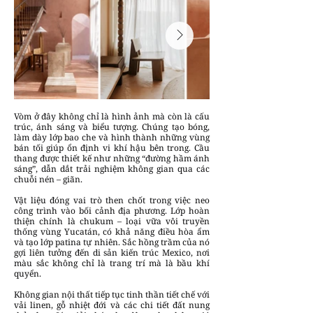
Vòm ở đây không chỉ là hình ảnh mà còn là cấu
trúc, ánh sáng và biểu tượng. Chúng tạo bóng,
làm dày lớp bao che và hình thành những vùng
bán tối giúp ổn định vi khí hậu bên trong. Cầu
thang được thiết kế như những “đường hầm ánh
sáng”, dẫn dắt trải nghiệm không gian qua các
chuỗi nén – giãn.
Vật liệu đóng vai trò then chốt trong việc neo
công trình vào bối cảnh địa phương. Lớp hoàn
thiện chính là chukum – loại vữa vôi truyền
thống vùng Yucatán, có khả năng điều hòa ẩm
và tạo lớp patina tự nhiên. Sắc hồng trầm của nó
gợi liên tưởng đến di sản kiến trúc Mexico, nơi
màu sắc không chỉ là trang trí mà là bầu khí
quyển.
Không gian nội thất tiếp tục tinh thần tiết chế với
vải linen, gỗ nhiệt đới và các chi tiết đất nung