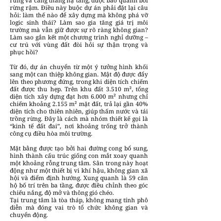
rừng và căng thẳng hạ tầng, được bao quanh bởi
rừng rậm. Điều này buộc dự án phải đặt lại câu
hỏi: làm thế nào để xây dựng mà không phá vỡ
logic sinh thái? Làm sao gia tăng giá trị môi
trường mà vẫn giữ được sự rõ ràng không gian?
Làm sao gắn kết một chương trình nghỉ dưỡng –
cư trú với vùng đất đòi hỏi sự thận trọng và
phục hồi?
Từ đó, dự án chuyển từ một ý tưởng hình khối
sang một can thiệp không gian. Mật độ được đẩy
lên theo phương đứng, trong khi diện tích chiếm
đất được thu hẹp. Trên khu đất 3.510 m², tổng
diện tích xây dựng đạt hơn 6.000 m² nhưng chỉ
chiếm khoảng 2.155 m² mặt đất, trả lại gần 40%
diện tích cho thiên nhiên, giúp thấm nước và tái
trồng rừng. Đây là cách mà nhóm thiết kế gọi là
“kinh tế đất đai”, nơi khoảng trống trở thành
công cụ điều hòa môi trường.
Mặt bằng được tạo bởi hai đường cong bổ sung,
hình thành cấu trúc giống con mắt xoay quanh
một khoảng rỗng trung tâm. Sân trong này hoạt
động như một thiết bị vi khí hậu, không gian xã
hội và điểm định hướng. Xung quanh là 59 căn
hộ bố trí trên ba tầng, được điều chỉnh theo góc
chiếu nắng, độ mở và thông gió chéo.
Tại trung tâm là tòa tháp, không mang tính phô
diễn mà đóng vai trò tổ chức không gian và
chuyển động.