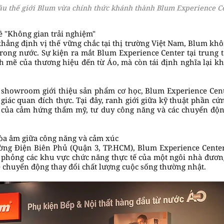
ầu thế giới Blum vừa chính thức khánh thành Blum Experience C
ề "Không gian trải nghiệm"
hẳng định vị thế vững chắc tại thị trường Việt Nam, Blum kh
t trong nước. Sự kiện ra mắt Blum Experience Center tại trung
h mẽ của thương hiệu đến từ Áo, mà còn tái định nghĩa lại k
 showroom giới thiệu sản phẩm cơ học, Blum Experience Cent
giác quan đích thực. Tại đây, ranh giới giữa kỹ thuật phần cứ
của cảm hứng thẩm mỹ, tư duy công năng và các chuyển động
hòa âm giữa công năng và cảm xúc
c đường Điện Biên Phủ (Quận 3, TP.HCM), Blum Experience Cente
 phỏng các khu vực chức năng thực tế của một ngôi nhà đươn
 chuyển động thay đổi chất lượng cuộc sống thường nhật.