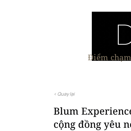
Điểm chạm 
Trang chủ
Nội Thất
Kiến Trúc
< Quay lại
Blum Experience
cộng đồng yêu nộ