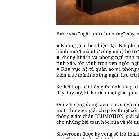
Bước vào "ngôi nhà cảm hứng" này, n
■ Không gian bếp hiện đại: Nơi phô 
hành mượt mà nhờ công nghệ hỗ trợ lự
■ Phòng khách và phòng ngủ tinh tế
tinh xảo, tôn vinh trọn vẹn ngôn ngữ 
■ Khu vực hệ tủ quần áo và phòng 
kiến trúc thành những ngăn lưu trữ
Sự kết hợp hài hòa giữa ánh sáng, c
đầy duy mỹ, kích thích mọi giác quan
Đối với cộng đồng kiến trúc sư và n
một "thư viện giải pháp kỹ thuật số
thống giảm chấn BLUMOTION, giải ph
cho những bài toán hóc búa về tối ưu
Showroom được kỳ vọng sẽ trở thành 