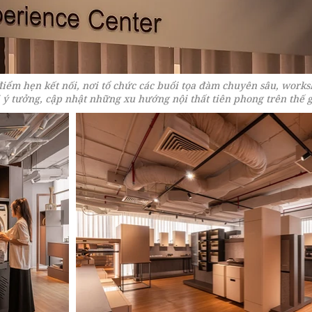
ểm hẹn kết nối, nơi tổ chức các buổi tọa đàm chuyên sâu, works
i ý tưởng, cập nhật những xu hướng nội thất tiên phong trên thế g