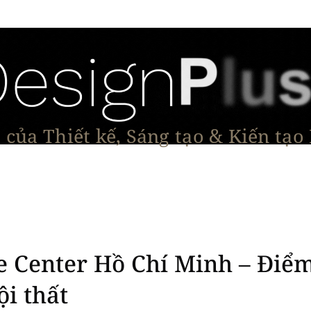
của Thiết kế, Sáng tạo & Kiến tạo
Tạo Dáng Sản Phẩm
Đối thoại & Tầm nhìn
Dự Á
 Center Hồ Chí Minh – Điể
i thất