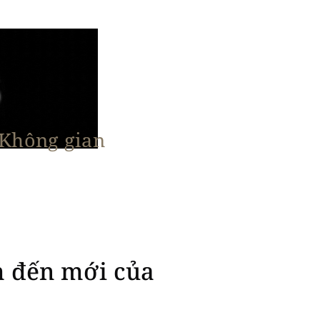
 Không gian
n Nổi Bật
Vật Liệu & Giải Pháp
More
m đến mới của