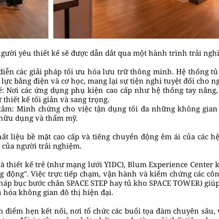
gười yêu thiết kế sẽ được dẫn dắt qua một hành trình trải ngh
diễn các giải pháp tối ưu hóa lưu trữ thông minh. Hệ thống 
c bằng điện và cơ học, mang lại sự tiện nghi tuyệt đối cho n
: Nơi các ứng dụng phụ kiện cao cấp như hệ thống tay nâng
thiết kế tối giản và sang trọng.
tắm: Minh chứng cho việc tận dụng tối đa những không gian 
 hữu dụng và thẩm mỹ.
hất liệu bề mặt cao cấp và tiếng chuyển động êm ái của các 
 của người trải nghiệm.
hà thiết kế trẻ (như mạng lưới YIDC), Blum Experience Center 
ng động". Việc trực tiếp chạm, vận hành và kiểm chứng các 
áp bục bước chân SPACE STEP hay tủ kho SPACE TOWER) giúp g
 hóa không gian đô thị hiện đại.
điểm hẹn kết nối, nơi tổ chức các buổi tọa đàm chuyên sâu,