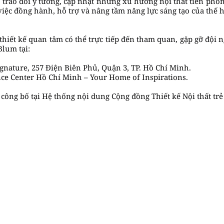
 trao đổi ý tưởng, cập nhật những xu hướng nội thất tiên phong
ệc đồng hành, hỗ trợ và nâng tầm năng lực sáng tạo của thế h
thiết kế quan tâm có thể trực tiếp đến tham quan, gặp gỡ đội n
lum tại:
ignature, 257 Điện Biên Phủ, Quận 3, TP. Hồ Chí Minh.
ce Center Hồ Chí Minh – Your Home of Inspirations.
ông bố tại Hệ thống nội dung Cộng đồng Thiết kế Nội thất trẻ