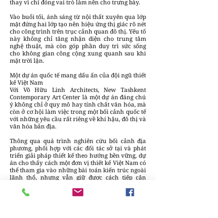
thay vì chỉ đóng vai trò làm nền cho trưng bày.
Vào buổi tối, ánh sáng từ nội thất xuyên qua lớp
mặt đứng hai lớp tạo nên hiệu ứng thị giác rõ nét
cho công trình trên trục cảnh quan đô thị. Yếu tố
này không chỉ tăng nhận diện cho trung tâm
nghệ thuật, mà còn góp phần duy trì sức sống
cho không gian công cộng xung quanh sau khi
mặt trời lặn.
Một dự án quốc tế mang dấu ấn của đội ngũ thiết
kế Việt Nam
Với Võ Hữu Linh Architects, New Tashkent
Contemporary Art Center là một dự án đáng chú
ý không chỉ ở quy mô hay tính chất văn hóa, mà
còn ở cơ hội làm việc trong một bối cảnh quốc tế
với những yêu cầu rất riêng về khí hậu, đô thị và
văn hóa bản địa.
Thông qua quá trình nghiên cứu bối cảnh địa
phương, phối hợp với các đối tác sở tại và phát
triển giải pháp thiết kế theo hướng bền vững, dự
án cho thấy cách một đơn vị thiết kế Việt Nam có
thể tham gia vào những bài toán kiến trúc ngoài
lãnh thổ, nhưng vẫn giữ được cách tiếp cận
riêng về môi trường, cộng đồng và chất lượng
không gian.
Giải thưởng tại VMARK Design Award 2026 cùng
sự hiện diện trên các nền tảng kiến trúc quốc tế