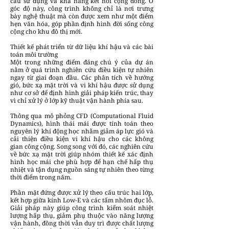
cầu sử dụng và khả năng kết nối cộng đồng. Ở
góc độ này, công trình không chỉ là nơi trưng
bày nghệ thuật mà còn được xem như một điểm
hẹn văn hóa, góp phần định hình đời sống công
cộng cho khu đô thị mới.
Thiết kế phát triển từ dữ liệu khí hậu và các bài
toán môi trường
Một trong những điểm đáng chú ý của dự án
nằm ở quá trình nghiên cứu điều kiện tự nhiên
ngay từ giai đoạn đầu. Các phân tích về hướng
gió, bức xạ mặt trời và vi khí hậu được sử dụng
như cơ sở để định hình giải pháp kiến trúc, thay
vì chỉ xử lý ở lớp kỹ thuật vận hành phía sau.
Thông qua mô phỏng CFD (Computational Fluid
Dynamics), hình thái mái được tính toán theo
nguyên lý khí động học nhằm giảm áp lực gió và
cải thiện điều kiện vi khí hậu cho các không
gian công cộng. Song song với đó, các nghiên cứu
về bức xạ mặt trời giúp nhóm thiết kế xác định
hình học mái che phù hợp để hạn chế hấp thụ
nhiệt và tận dụng nguồn sáng tự nhiên theo từng
thời điểm trong năm.
Phần mặt đứng được xử lý theo cấu trúc hai lớp,
kết hợp giữa kính Low-E và các tấm nhôm đục lỗ.
Giải pháp này giúp công trình kiểm soát nhiệt
lượng hấp thụ, giảm phụ thuộc vào năng lượng
vận hành, đồng thời vẫn duy trì được chất lượng