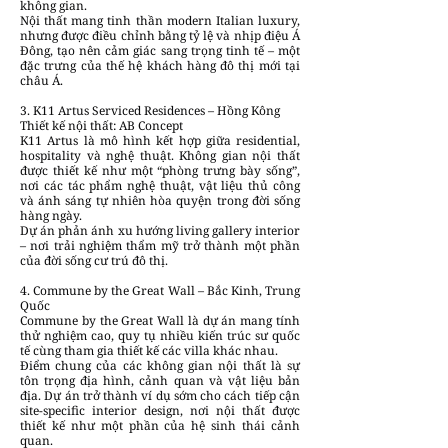
không gian.
Nội thất mang tinh thần modern Italian luxury,
nhưng được điều chỉnh bằng tỷ lệ và nhịp điệu Á
Đông, tạo nên cảm giác sang trọng tinh tế – một
đặc trưng của thế hệ khách hàng đô thị mới tại
châu Á.
3. K11 Artus Serviced Residences – Hồng Kông
Thiết kế nội thất: AB Concept
K11 Artus là mô hình kết hợp giữa residential,
hospitality và nghệ thuật. Không gian nội thất
được thiết kế như một “phòng trưng bày sống”,
nơi các tác phẩm nghệ thuật, vật liệu thủ công
và ánh sáng tự nhiên hòa quyện trong đời sống
hàng ngày.
Dự án phản ánh xu hướng living gallery interior
– nơi trải nghiệm thẩm mỹ trở thành một phần
của đời sống cư trú đô thị.
4. Commune by the Great Wall – Bắc Kinh, Trung
Quốc
Commune by the Great Wall là dự án mang tính
thử nghiệm cao, quy tụ nhiều kiến trúc sư quốc
tế cùng tham gia thiết kế các villa khác nhau.
Điểm chung của các không gian nội thất là sự
tôn trọng địa hình, cảnh quan và vật liệu bản
địa. Dự án trở thành ví dụ sớm cho cách tiếp cận
site-specific interior design, nơi nội thất được
thiết kế như một phần của hệ sinh thái cảnh
quan.