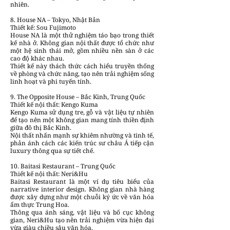
nhiên.
8. House NA – Tokyo, Nhật Bản
Thiết kế: Sou Fujimoto
House NA là một thử nghiệm táo bạo trong thiết
kế nhà ở. Không gian nội thất được tổ chức như
một hệ sinh thái mở, gồm nhiều nền sàn ở các
cao độ khác nhau.
Thiết kế này thách thức cách hiểu truyền thống
về phòng và chức năng, tạo nên trải nghiệm sống
linh hoạt và phi tuyến tính.
9. The Opposite House – Bắc Kinh, Trung Quốc
Thiết kế nội thất: Kengo Kuma
Kengo Kuma sử dụng tre, gỗ và vật liệu tự nhiên
để tạo nên một không gian mang tính thiền định
giữa đô thị Bắc Kinh.
Nội thất nhấn mạnh sự khiêm nhường và tinh tế,
phản ánh cách các kiến trúc sư châu Á tiếp cận
luxury thông qua sự tiết chế.
10. Baitasi Restaurant – Trung Quốc
Thiết kế nội thất: Neri&Hu
Baitasi Restaurant là một ví dụ tiêu biểu của
narrative interior design. Không gian nhà hàng
được xây dựng như một chuỗi ký ức về văn hóa
ẩm thực Trung Hoa.
Thông qua ánh sáng, vật liệu và bố cục không
gian, Neri&Hu tạo nên trải nghiệm vừa hiện đại
vừa giàu chiều sâu văn hóa.