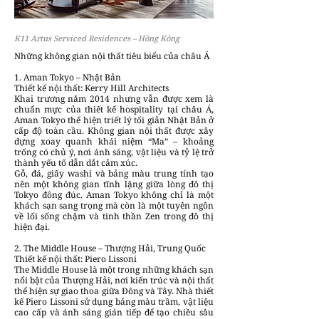
K11 Artus Serviced Residences – Hồng Kông
Những không gian nội thất tiêu biểu của châu Á
1. Aman Tokyo – Nhật Bản
Thiết kế nội thất: Kerry Hill Architects
Khai trương năm 2014 nhưng vẫn được xem là
chuẩn mực của thiết kế hospitality tại châu Á,
Aman Tokyo thể hiện triết lý tối giản Nhật Bản ở
cấp độ toàn cầu. Không gian nội thất được xây
dựng xoay quanh khái niệm “Ma” – khoảng
trống có chủ ý, nơi ánh sáng, vật liệu và tỷ lệ trở
thành yếu tố dẫn dắt cảm xúc.
Gỗ, đá, giấy washi và bảng màu trung tính tạo
nên một không gian tĩnh lặng giữa lòng đô thị
Tokyo đông đúc. Aman Tokyo không chỉ là một
khách sạn sang trọng mà còn là một tuyên ngôn
về lối sống chậm và tinh thần Zen trong đô thị
hiện đại.
2. The Middle House – Thượng Hải, Trung Quốc
Thiết kế nội thất: Piero Lissoni
The Middle House là một trong những khách sạn
nổi bật của Thượng Hải, nơi kiến trúc và nội thất
thể hiện sự giao thoa giữa Đông và Tây. Nhà thiết
kế Piero Lissoni sử dụng bảng màu trầm, vật liệu
cao cấp và ánh sáng gián tiếp để tạo chiều sâu