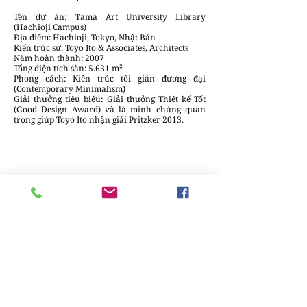
Tên dự án: Tama Art University Library
(Hachioji Campus)
Địa điểm: Hachioji, Tokyo, Nhật Bản
Kiến trúc sư: Toyo Ito & Associates, Architects
Năm hoàn thành: 2007
Tổng diện tích sàn: 5.631 m²
Phong cách: Kiến trúc tối giản đương đại
(Contemporary Minimalism)
Giải thưởng tiêu biểu: Giải thưởng Thiết kế Tốt
(Good Design Award) và là minh chứng quan
trọng giúp Toyo Ito nhận giải Pritzker 2013.
LAM VY
Chúng tôi luôn sẵn lòng lắng nghe và đưa
những câu chuyện sáng tạo & tin tức của