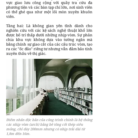
vực giao lưu công cộng với quầy tra cứu đa
phương tiện và các bàn tạp chí lớn, nơi sinh viên
có thể ghé qua như một lối mòn xuyên khuôn
viên.
Tầng hai: Là không gian yên tĩnh dành cho
nghiên cứu với các kệ sách nghệ thuật khổ lớn
được bố trí thấp dưới những nhịp vòm. Sự phân
chia khu vực không dựa vào tường ngăn mà
bằng chính sự giao cắt của các cấu trúc vòm, tạo
ra các "ốc đảo" riêng tư nhưng vẫn đảm bảo tính
xuyên thấu về thị giác.
Điểm nhấn độc bản của công trình chính là hệ thống
các nhịp vòm (arch) bằng bê tông cốt thép siêu
mỏng, chỉ dày 200mm nhưng có nhịp trải dài từ
1,8m đến 16m.