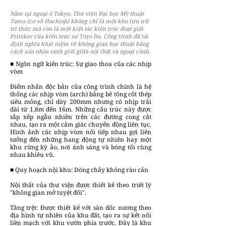
Nằm tại ngoại ô Tokyo, Thư viện Đại học Mỹ thuật
Tama (cơ sở Hachioji) không chỉ là một kho lưu trữ
tri thức mà còn là một kiệt tác kiến trúc đoạt giải
Pritzker của kiến trúc sư Toyo Ito. Công trình đã tái
định nghĩa khái niệm về không gian học thuật bằng
cách xóa nhòa ranh giới giữa nội thất và ngoại cảnh.
■ Ngôn ngữ kiến trúc: Sự giao thoa của các nhịp
vòm
Điểm nhấn độc bản của công trình chính là hệ
thống các nhịp vòm (arch) bằng bê tông cốt thép
siêu mỏng, chỉ dày 200mm nhưng có nhịp trải
dài từ 1,8m đến 16m. Những cấu trúc này được
sắp xếp ngẫu nhiên trên các đường cong cắt
nhau, tạo ra một cảm giác chuyển động liên tục.
Hình ảnh các nhịp vòm nối tiếp nhau gợi liên
tưởng đến những hang động tự nhiên hay một
khu rừng kỳ ảo, nơi ánh sáng và bóng tối cùng
nhau khiêu vũ.
■ Quy hoạch nội khu: Dòng chảy không rào cản
Nội thất của thư viện được thiết kế theo triết lý
"không gian mở tuyệt đối".
Tầng trệt: Được thiết kế với sàn dốc nương theo
địa hình tự nhiên của khu đất, tạo ra sự kết nối
liền mạch với khu vườn phía trước. Đây là khu