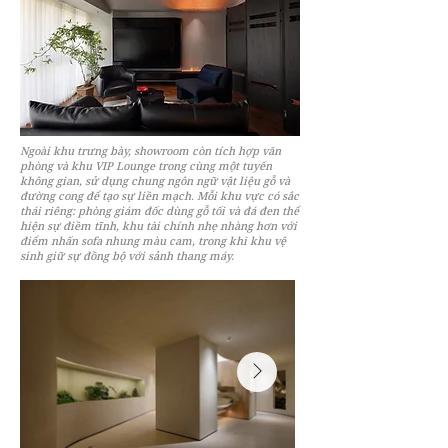
Ngoài khu trưng bày, showroom còn tích hợp văn
phòng và khu VIP Lounge trong cùng một tuyến
không gian, sử dụng chung ngôn ngữ vật liệu gỗ và
đường cong để tạo sự liền mạch. Mỗi khu vực có sắc
thái riêng: phòng giám đốc dùng gỗ tối và đá đen thể
hiện sự điềm tĩnh, khu tài chính nhẹ nhàng hơn với
điểm nhấn sofa nhung màu cam, trong khi khu vệ
sinh giữ sự đồng bộ với sảnh thang máy.