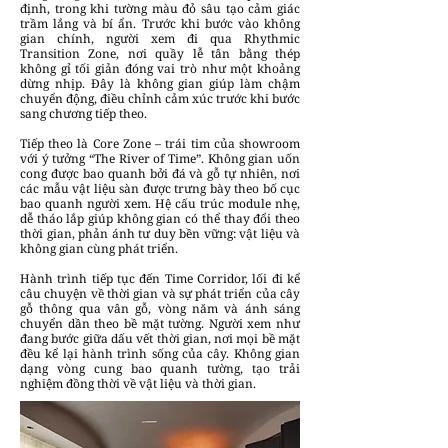
định, trong khi tường màu đỏ sâu tạo cảm giác
trầm lắng và bí ẩn. Trước khi bước vào không
gian chính, người xem đi qua Rhythmic
Transition Zone, nơi quầy lễ tân bằng thép
không gỉ tối giản đóng vai trò như một khoảng
dừng nhịp. Đây là không gian giúp làm chậm
chuyển động, điều chỉnh cảm xúc trước khi bước
sang chương tiếp theo.
Tiếp theo là Core Zone – trái tim của showroom
với ý tưởng “The River of Time”. Không gian uốn
cong được bao quanh bởi đá và gỗ tự nhiên, nơi
các mẫu vật liệu sàn được trưng bày theo bố cục
bao quanh người xem. Hệ cấu trúc module nhẹ,
dễ tháo lắp giúp không gian có thể thay đổi theo
thời gian, phản ánh tư duy bền vững: vật liệu và
không gian cùng phát triển.
Hành trình tiếp tục đến Time Corridor, lối đi kể
câu chuyện về thời gian và sự phát triển của cây
gỗ thông qua vân gỗ, vòng năm và ánh sáng
chuyển dần theo bề mặt tường. Người xem như
đang bước giữa dấu vết thời gian, nơi mọi bề mặt
đều kể lại hành trình sống của cây. Không gian
dạng vòng cung bao quanh tường, tạo trải
nghiệm đồng thời về vật liệu và thời gian.