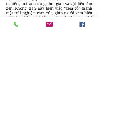
nghiệm, nơi ánh sáng, thời gian và vật liệu đan
xen. Không gian này biến việc “xem gỗ” thành
một trải nghiệm cảm xúc, giúp người xem hiểu
vật liệu không chỉ bằng mắt, mà bằng toàn bộ
giác quan.
Trúc Minh
Chúng tôi luôn sẵn lòng lắng nghe và đưa
những câu chuyện sáng tạo & tin tức của
bạn đến gần hơn với cộng đồng.
Gửi bài
viết tại đây
để cùng DesignPlus lan tỏa
những giá trị thiết kế bền vững
Bài đăng gần đây