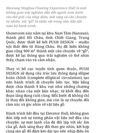
Muxiang Ninghua Flooring Experience Hall là một
không gian trải nghiệm dẫn dắt người xem bước
vào thế giới của nhịp điệu, ánh sáng và câu chuyện
tự nhiên, với “gỗ” là nhân vật trung tâm dẫn dắt
toàn bộ hành trình.
Showroom này nằm tại khu Nam Tầm (Nanxun),
thành phố Hồ Châu, tỉnh Chiết Giang, Trung
Quốc, được thiết kế bởi PUSH DESIGN – studio
nội thất đến từ Hàng Châu. Họ đã biến không
gian rộng 900 m² thành một câu chuyện về “gỗ”,
được kể lại thông qua trải nghiệm có thể nhìn
thấy, chạm vào và cảm nhận.
Thay vì bố cục tuyến tính quen thuộc, PUSH
DESIGN sử dụng cấu trúc lưu thông dạng ellipse
hoàn chỉnh (complete elliptical circulation), tạo
nên hành trình di chuyển liên tục. Mặt bằng
được chia thành 9 khu vực như những chương
khác nhau của một bản nhạc, từ khởi đầu đến
đoạn lắng đọng cuối cùng. Mỗi bước đi không chỉ
là thay đổi không gian, mà còn là sự chuyển đổi
cảm xúc và góc nhìn về vật liệu gỗ.
Hành trình bắt đầu tại Elevator Hall, không gian
đón tiếp nơi sự tương phản vật liệu mở đầu câu
chuyện: sự mát lạnh của đá đối lập với sắc ấm
của gỗ. Ánh sáng thay đổi theo góc nhìn, kết hợp
cùng sàn gỗ đỏ đậm kéo dài tạo nên nhịp điệu ổn