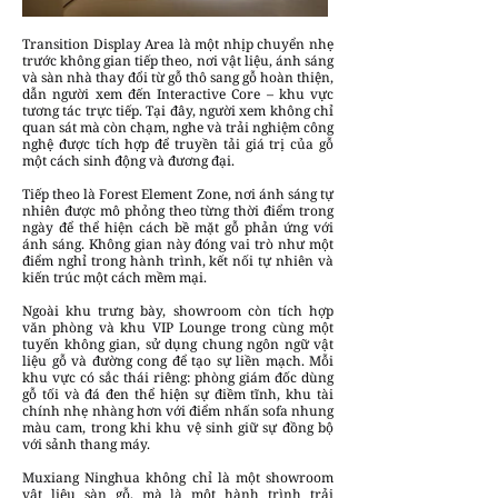
Transition Display Area là một nhịp chuyển nhẹ
trước không gian tiếp theo, nơi vật liệu, ánh sáng
và sàn nhà thay đổi từ gỗ thô sang gỗ hoàn thiện,
dẫn người xem đến Interactive Core – khu vực
tương tác trực tiếp. Tại đây, người xem không chỉ
quan sát mà còn chạm, nghe và trải nghiệm công
nghệ được tích hợp để truyền tải giá trị của gỗ
một cách sinh động và đương đại.
Tiếp theo là Forest Element Zone, nơi ánh sáng tự
nhiên được mô phỏng theo từng thời điểm trong
ngày để thể hiện cách bề mặt gỗ phản ứng với
ánh sáng. Không gian này đóng vai trò như một
điểm nghỉ trong hành trình, kết nối tự nhiên và
kiến trúc một cách mềm mại.
Ngoài khu trưng bày, showroom còn tích hợp
văn phòng và khu VIP Lounge trong cùng một
tuyến không gian, sử dụng chung ngôn ngữ vật
liệu gỗ và đường cong để tạo sự liền mạch. Mỗi
khu vực có sắc thái riêng: phòng giám đốc dùng
gỗ tối và đá đen thể hiện sự điềm tĩnh, khu tài
chính nhẹ nhàng hơn với điểm nhấn sofa nhung
màu cam, trong khi khu vệ sinh giữ sự đồng bộ
với sảnh thang máy.
Muxiang Ninghua không chỉ là một showroom
vật liệu sàn gỗ, mà là một hành trình trải