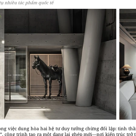
tụ nhiều tác phẩm quốc tế
rong việc dung hòa hai hệ tư duy tưởng chừng đối lập: tinh t
”, công trình tạo ra một dạng lai ghép mới—nơi kiến trúc trở