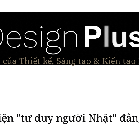
của Thiết kế, Sáng tạo & Kiến tạo
Tạo Dáng Sản Phẩm
Đối thoại & Tầm nhìn
Dự Á
iện "tư duy người Nhật" đằn