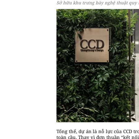
Sở hữu khu trưng bày nghệ thuật quy 
Tổng thể, dự án là nỗ lực của CCD t
toàn cầu. Thay vì đơn thuần “kết nối