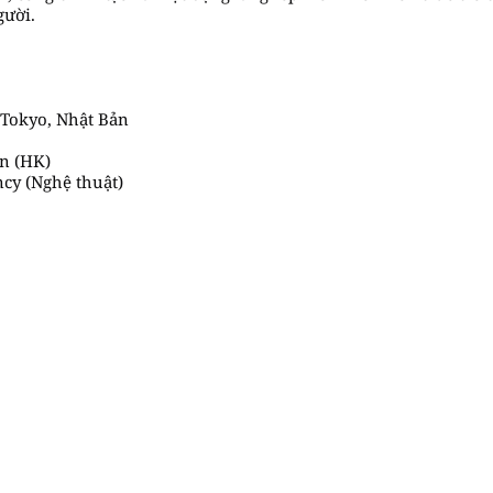
gười.
 Tokyo, Nhật Bản
gn (HK)
cy (Nghệ thuật)