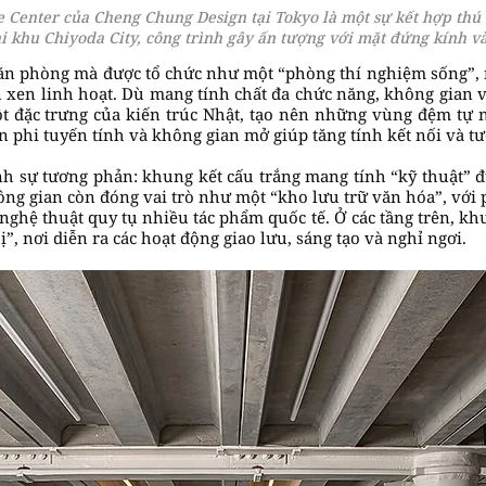
 Center của Cheng Chung Design tại Tokyo là một sự kết hợp thú 
ại khu Chiyoda City, công trình gây ấn tượng với mặt đứng kính v
văn phòng mà được tổ chức như một “phòng thí nghiệm sống”, nơ
n xen linh hoạt. Dù mang tính chất đa chức năng, không gian
ặc trưng của kiến trúc Nhật, tạo nên những vùng đệm tự nh
 phi tuyến tính và không gian mở giúp tăng tính kết nối và tư
h sự tương phản: khung kết cấu trắng mang tính “kỹ thuật” đ
ông gian còn đóng vai trò như một “kho lưu trữ văn hóa”, với 
hệ thuật quy tụ nhiều tác phẩm quốc tế. Ở các tầng trên, kh
”, nơi diễn ra các hoạt động giao lưu, sáng tạo và nghỉ ngơi.