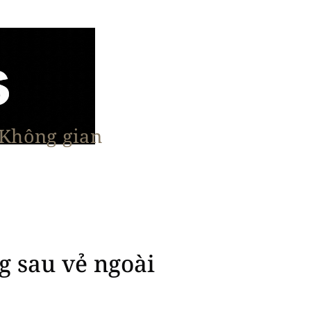
 Không gian
n Nổi Bật
Vật Liệu & Giải Pháp
More
g sau vẻ ngoài