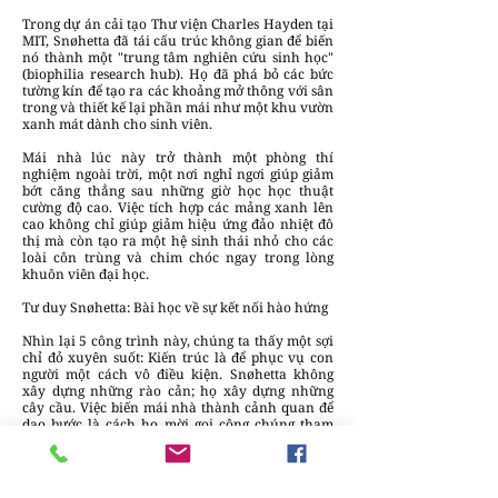
Trong dự án cải tạo Thư viện Charles Hayden tại
MIT, Snøhetta đã tái cấu trúc không gian để biến
nó thành một "trung tâm nghiên cứu sinh học"
(biophilia research hub). Họ đã phá bỏ các bức
tường kín để tạo ra các khoảng mở thông với sân
trong và thiết kế lại phần mái như một khu vườn
xanh mát dành cho sinh viên.
Mái nhà lúc này trở thành một phòng thí
nghiệm ngoài trời, một nơi nghỉ ngơi giúp giảm
bớt căng thẳng sau những giờ học học thuật
cường độ cao. Việc tích hợp các mảng xanh lên
cao không chỉ giúp giảm hiệu ứng đảo nhiệt đô
thị mà còn tạo ra một hệ sinh thái nhỏ cho các
loài côn trùng và chim chóc ngay trong lòng
khuôn viên đại học.
Tư duy Snøhetta: Bài học về sự kết nối hào hứng
Nhìn lại 5 công trình này, chúng ta thấy một sợi
chỉ đỏ xuyên suốt: Kiến trúc là để phục vụ con
người một cách vô điều kiện. Snøhetta không
xây dựng những rào cản; họ xây dựng những
cây cầu. Việc biến mái nhà thành cảnh quan để
dạo bước là cách họ mời gọi công chúng tham
gia vào quá trình chiếm lĩnh không gian.
Đối với cộng đồng kiến trúc sư và nhà thiết kế trẻ
Việt Nam, đây là nguồn cảm hứng vô tận. Trong