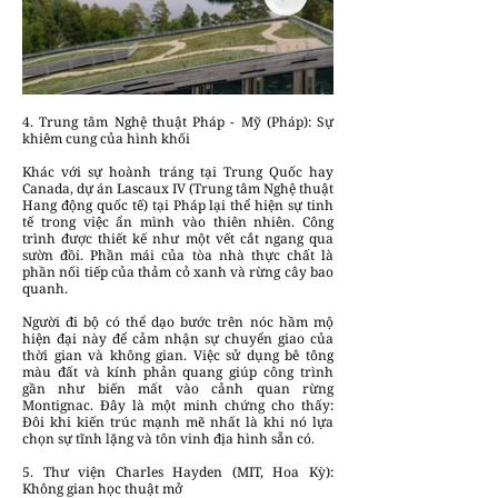
4. Trung tâm Nghệ thuật Pháp - Mỹ (Pháp): Sự
khiêm cung của hình khối
Khác với sự hoành tráng tại Trung Quốc hay
Canada, dự án Lascaux IV (Trung tâm Nghệ thuật
Hang động quốc tế) tại Pháp lại thể hiện sự tinh
tế trong việc ẩn mình vào thiên nhiên. Công
trình được thiết kế như một vết cắt ngang qua
sườn đồi. Phần mái của tòa nhà thực chất là
phần nối tiếp của thảm cỏ xanh và rừng cây bao
quanh.
Người đi bộ có thể dạo bước trên nóc hầm mộ
hiện đại này để cảm nhận sự chuyển giao của
thời gian và không gian. Việc sử dụng bê tông
màu đất và kính phản quang giúp công trình
gần như biến mất vào cảnh quan rừng
Montignac. Đây là một minh chứng cho thấy:
Đôi khi kiến trúc mạnh mẽ nhất là khi nó lựa
chọn sự tĩnh lặng và tôn vinh địa hình sẵn có.
5. Thư viện Charles Hayden (MIT, Hoa Kỳ):
Không gian học thuật mở