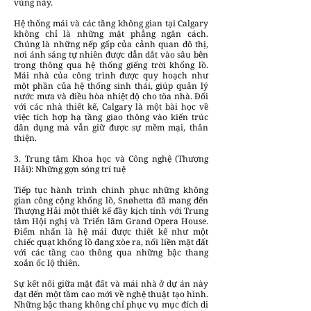
vùng này.
Hệ thống mái và các tầng không gian tại Calgary
không chỉ là những mặt phẳng ngăn cách.
Chúng là những nếp gấp của cảnh quan đô thị,
nơi ánh sáng tự nhiên được dẫn dắt vào sâu bên
trong thông qua hệ thống giếng trời khổng lồ.
Mái nhà của công trình được quy hoạch như
một phần của hệ thống sinh thái, giúp quản lý
nước mưa và điều hòa nhiệt độ cho tòa nhà. Đối
với các nhà thiết kế, Calgary là một bài học về
việc tích hợp hạ tầng giao thông vào kiến trúc
dân dụng mà vẫn giữ được sự mềm mại, thân
thiện.
3. Trung tâm Khoa học và Công nghệ (Thượng
Hải): Những gợn sóng trí tuệ
Tiếp tục hành trình chinh phục những không
gian công cộng khổng lồ, Snøhetta đã mang đến
Thượng Hải một thiết kế đầy kịch tính với Trung
tâm Hội nghị và Triển lãm Grand Opera House.
Điểm nhấn là hệ mái được thiết kế như một
chiếc quạt khổng lồ đang xòe ra, nối liền mặt đất
với các tầng cao thông qua những bậc thang
xoắn ốc lộ thiên.
Sự kết nối giữa mặt đất và mái nhà ở dự án này
đạt đến một tầm cao mới về nghệ thuật tạo hình.
Những bậc thang không chỉ phục vụ mục đích di