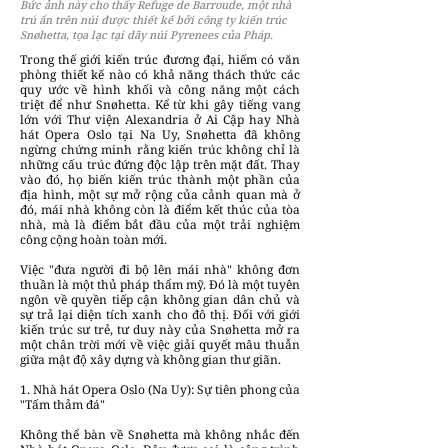
Bức ảnh này cho thấy Refuge de Barroude, một nhà
trú ẩn trên núi được thiết kế bởi công ty kiến trúc
Snøhetta, tọa lạc tại dãy núi Pyrenees của Pháp.
Trong thế giới kiến trúc đương đại, hiếm có văn
phòng thiết kế nào có khả năng thách thức các
quy ước về hình khối và công năng một cách
triệt để như Snøhetta. Kể từ khi gây tiếng vang
lớn với Thư viện Alexandria ở Ai Cập hay Nhà
hát Opera Oslo tại Na Uy, Snøhetta đã không
ngừng chứng minh rằng kiến trúc không chỉ là
những cấu trúc đứng độc lập trên mặt đất. Thay
vào đó, họ biến kiến trúc thành một phần của
địa hình, một sự mở rộng của cảnh quan mà ở
đó, mái nhà không còn là điểm kết thúc của tòa
nhà, mà là điểm bắt đầu của một trải nghiệm
công cộng hoàn toàn mới.
Việc "đưa người đi bộ lên mái nhà" không đơn
thuần là một thủ pháp thẩm mỹ. Đó là một tuyên
ngôn về quyền tiếp cận không gian dân chủ và
sự trả lại diện tích xanh cho đô thị. Đối với giới
kiến trúc sư trẻ, tư duy này của Snøhetta mở ra
một chân trời mới về việc giải quyết mâu thuẫn
giữa mật độ xây dựng và không gian thư giãn.
1. Nhà hát Opera Oslo (Na Uy): Sự tiên phong của
"Tấm thảm đá"
Không thể bàn về Snøhetta mà không nhắc đến