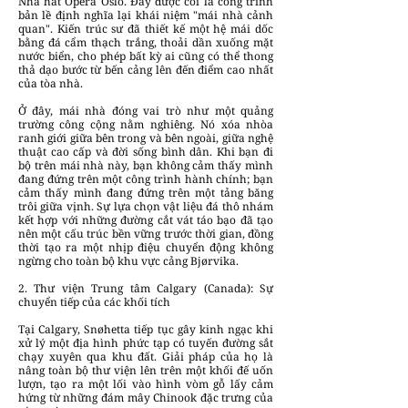
Nhà hát Opera Oslo. Đây được coi là công trình
bản lề định nghĩa lại khái niệm "mái nhà cảnh
quan". Kiến trúc sư đã thiết kế một hệ mái dốc
bằng đá cẩm thạch trắng, thoải dần xuống mặt
nước biển, cho phép bất kỳ ai cũng có thể thong
thả dạo bước từ bến cảng lên đến điểm cao nhất
của tòa nhà.
Ở đây, mái nhà đóng vai trò như một quảng
trường công cộng nằm nghiêng. Nó xóa nhòa
ranh giới giữa bên trong và bên ngoài, giữa nghệ
thuật cao cấp và đời sống bình dân. Khi bạn đi
bộ trên mái nhà này, bạn không cảm thấy mình
đang đứng trên một công trình hành chính; bạn
cảm thấy mình đang đứng trên một tảng băng
trôi giữa vịnh. Sự lựa chọn vật liệu đá thô nhám
kết hợp với những đường cắt vát táo bạo đã tạo
nên một cấu trúc bền vững trước thời gian, đồng
thời tạo ra một nhịp điệu chuyển động không
ngừng cho toàn bộ khu vực cảng Bjørvika.
2. Thư viện Trung tâm Calgary (Canada): Sự
chuyển tiếp của các khối tích
Tại Calgary, Snøhetta tiếp tục gây kinh ngạc khi
xử lý một địa hình phức tạp có tuyến đường sắt
chạy xuyên qua khu đất. Giải pháp của họ là
nâng toàn bộ thư viện lên trên một khối đế uốn
lượn, tạo ra một lối vào hình vòm gỗ lấy cảm
hứng từ những đám mây Chinook đặc trưng của