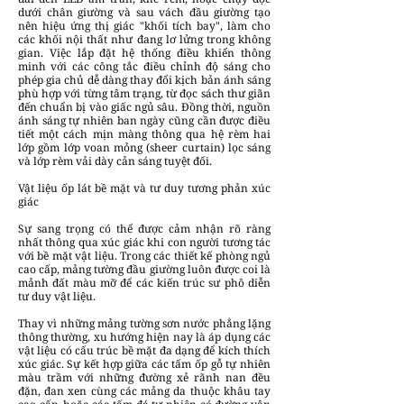
dưới chân giường và sau vách đầu giường tạo
nên hiệu ứng thị giác "khối tích bay", làm cho
các khối nội thất như đang lơ lửng trong không
gian. Việc lắp đặt hệ thống điều khiển thông
minh với các công tắc điều chỉnh độ sáng cho
phép gia chủ dễ dàng thay đổi kịch bản ánh sáng
phù hợp với từng tâm trạng, từ đọc sách thư giãn
đến chuẩn bị vào giấc ngủ sâu. Đồng thời, nguồn
ánh sáng tự nhiên ban ngày cũng cần được điều
tiết một cách mịn màng thông qua hệ rèm hai
lớp gồm lớp voan mỏng (sheer curtain) lọc sáng
và lớp rèm vải dày cản sáng tuyệt đối.
Vật liệu ốp lát bề mặt và tư duy tương phản xúc
giác
Sự sang trọng có thể được cảm nhận rõ ràng
nhất thông qua xúc giác khi con người tương tác
với bề mặt vật liệu. Trong các thiết kế phòng ngủ
cao cấp, mảng tường đầu giường luôn được coi là
mảnh đất màu mỡ để các kiến trúc sư phô diễn
tư duy vật liệu.
Thay vì những mảng tường sơn nước phẳng lặng
thông thường, xu hướng hiện nay là áp dụng các
vật liệu có cấu trúc bề mặt đa dạng để kích thích
xúc giác. Sự kết hợp giữa các tấm ốp gỗ tự nhiên
màu trầm với những đường xẻ rãnh nan đều
đặn, đan xen cùng các mảng da thuộc khâu tay