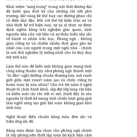
Khái niệm "sang trọng" trong nội thất đương đại
đã bước qua thời kỳ của những chi tiết phô
trương, dát vàng bề thế hay các đường phào chỉ
cổ điển dày đặc. Đối với thế hệ kiến trúc sư và
nhà thiết kế trẻ hiện nay, sự xa xỉ thực sự được
định nghĩa bằng trải nghiệm giác quan, tính
nguyên bản của vật liệu và sự thấu hiểu sâu sắc
về hành vi nhân trắc học. Phòng ngủ - không
gian riêng tư và chiếm nhiều thời gian gắn bó
nhất của con người trong một ngôi nhà - chính
là nơi thử nghiệm lý tưởng nhất cho tư duy duy
mỹ mới này.
Làm thế nào để biến một không gian mang tính
công năng thuần túy như phòng ngủ thành một
"ốc đảo" nghỉ dưỡng chuẩn thượng lưu, nơi ranh
giới giữa một resort năm sao và chốn riêng tư
hoàn toàn bị xóa nhòa? Câu trả lời nằm ở nghệ
thuật tổ chức hình khối, sắp đặt lớp lang vật liệu
và kiểm soát các chi tiết vi mô. Dưới đây là sáu
nguyên lý thiết kế mang tính chiến lược giúp giới
làm nghề sáng tạo giải bài toán không gian khó
tính này.
Nghệ thuật điều chuẩn bảng màu đơn sắc và
hiệu ứng sắc độ
Bảng màu được lựa chọn cho phòng ngủ chính
là lớp phông nền thiết lập toàn bộ kịch bản cảm