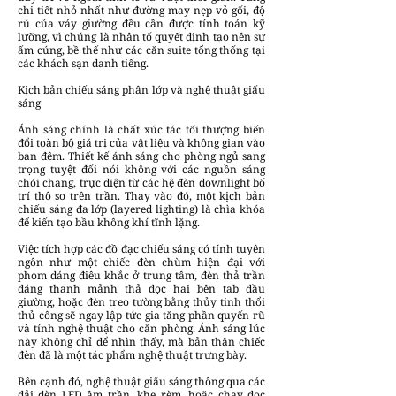
chi tiết nhỏ nhất như đường may nẹp vỏ gối, độ
rủ của váy giường đều cần được tính toán kỹ
lưỡng, vì chúng là nhân tố quyết định tạo nên sự
ấm cúng, bề thế như các căn suite tổng thống tại
các khách sạn danh tiếng.
Kịch bản chiếu sáng phân lớp và nghệ thuật giấu
sáng
Ánh sáng chính là chất xúc tác tối thượng biến
đổi toàn bộ giá trị của vật liệu và không gian vào
ban đêm. Thiết kế ánh sáng cho phòng ngủ sang
trọng tuyệt đối nói không với các nguồn sáng
chói chang, trực diện từ các hệ đèn downlight bố
trí thô sơ trên trần. Thay vào đó, một kịch bản
chiếu sáng đa lớp (layered lighting) là chìa khóa
để kiến tạo bầu không khí tĩnh lặng.
Việc tích hợp các đồ đạc chiếu sáng có tính tuyên
ngôn như một chiếc đèn chùm hiện đại với
phom dáng điêu khắc ở trung tâm, đèn thả trần
dáng thanh mảnh thả dọc hai bên tab đầu
giường, hoặc đèn treo tường bằng thủy tinh thổi
thủ công sẽ ngay lập tức gia tăng phần quyến rũ
và tính nghệ thuật cho căn phòng. Ánh sáng lúc
này không chỉ để nhìn thấy, mà bản thân chiếc
đèn đã là một tác phẩm nghệ thuật trưng bày.
Bên cạnh đó, nghệ thuật giấu sáng thông qua các
dải đèn LED âm trần, khe rèm, hoặc chạy dọc