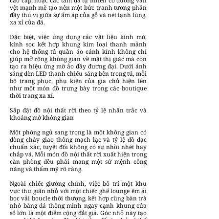
cao cấp, hoặc các tấm đá tự nhiên có đường vân
vệt mạnh mẽ tạo nên một bức tranh tương phản
đầy thú vị giữa sự ấm áp của gỗ và nét lạnh lùng,
xa xỉ của đá.
Đặc biệt, việc ứng dụng các vật liệu kính mờ,
kính sọc kết hợp khung kim loại thanh mảnh
cho hệ thống tủ quần áo cánh kính không chỉ
giúp mở rộng không gian về mặt thị giác mà còn
tạo ra hiệu ứng mờ ảo đầy đương đại. Dưới ánh
sáng đèn LED thanh chiếu sáng bên trong tủ, mỗi
bộ trang phục, phụ kiện của gia chủ hiện lên
như một món đồ trưng bày trong các boutique
thời trang xa xỉ.
Sắp đặt đồ nội thất rời theo tỷ lệ nhân trắc và
khoảng mở không gian
Một phòng ngủ sang trọng là một không gian có
dòng chảy giao thông mạch lạc và tỷ lệ đồ đạc
chuẩn xác, tuyệt đối không có sự nhồi nhét hay
chắp vá. Mỗi món đồ nội thất rời xuất hiện trong
căn phòng đều phải mang một sứ mệnh công
năng và thẩm mỹ rõ ràng.
Ngoài chiếc giường chính, việc bố trí một khu
vực thư giãn nhỏ với một chiếc ghế lounge êm ái
bọc vải boucle thời thượng, kết hợp cùng bàn trà
nhỏ bằng đá thông minh ngay cạnh khung cửa
sổ lớn là một điểm cộng đắt giá. Góc nhỏ này tạo