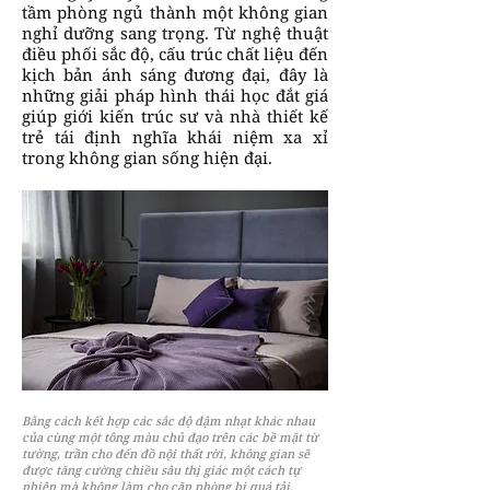
tầm phòng ngủ thành một không gian
nghỉ dưỡng sang trọng. Từ nghệ thuật
điều phối sắc độ, cấu trúc chất liệu đến
kịch bản ánh sáng đương đại, đây là
những giải pháp hình thái học đắt giá
giúp giới kiến trúc sư và nhà thiết kế
trẻ tái định nghĩa khái niệm xa xỉ
trong không gian sống hiện đại.
Bằng cách kết hợp các sắc độ đậm nhạt khác nhau
của cùng một tông màu chủ đạo trên các bề mặt từ
tường, trần cho đến đồ nội thất rời, không gian sẽ
được tăng cường chiều sâu thị giác một cách tự
nhiên mà không làm cho căn phòng bị quá tải.