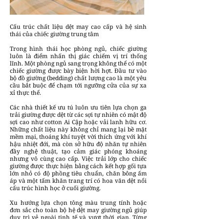
Cấu trúc chất liệu dệt may cao cấp và hệ sinh
thái của chiếc giường trung tâm
Trong hình thái học phòng ngủ, chiếc giường
luôn là điểm nhấn thị giác chiếm vị trí thống
lĩnh. Một phòng ngủ sang trọng không thể có một
chiếc giường được bày biện hời hợt. Đầu tư vào
bộ đồ giường (bedding) chất lượng cao là một yêu
cầu bắt buộc để chạm tới ngưỡng cửa của sự xa
xỉ thực thể.
Các nhà thiết kế ưu tú luôn ưu tiên lựa chọn ga
trải giường được dệt từ các sợi tự nhiên có mật độ
sợi cao như cotton Ai Cập hoặc vải lanh hữu cơ.
Những chất liệu này không chỉ mang lại bề mặt
mềm mại, thoáng khí tuyệt vời thích ứng với khí
hậu nhiệt đới, mà còn sở hữu độ nhăn tự nhiên
đầy nghệ thuật, tạo cảm giác phóng khoáng
nhưng vô cùng cao cấp. Việc trải lớp cho chiếc
giường được thực hiện bằng cách kết hợp gối tựa
lớn nhỏ có độ phồng tiêu chuẩn, chăn bông ấm
áp và một tấm khăn trang trí có hoa văn dệt nổi
cấu trúc hình học ở cuối giường.
Xu hướng lựa chọn tông màu trung tính hoặc
đơn sắc cho toàn bộ hệ dệt may giường ngủ giúp
duy trì vẻ ngoài tinh tế và vượt thời gian. Từng