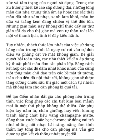
xúc và tâm trạng của người sử dụng. Trong các
xu hướng thiết kế cao cấp đương đại, những tông
màu dịu nhẹ, trung tính ấm áp hoặc các sắc thái
màu đất như xám nhạt, xanh lam khói, màu be
dừa và trắng kem đang chiếm vị thế độc tôn.
Những gam màu này không chỉ thúc đẩy sự thư
giãn tối đa cho thị giác mà còn tự thân toát lên
một vẻ thanh lịch, tinh tế đầy kiêu hãnh.
Tuy nhiên, thách thức lớn nhất của việc sử dụng
bảng màu trung tính là nguy cơ rơi vào sự đơn
điệu và phẳng dẹt về mặt không gian. Để giải
quyết bài toán này, các nhà thiết kế cần áp dụng
kỹ thuật phối màu đơn sắc phân lớp. Bằng cách
kết hợp các sắc độ đậm nhạt khác nhau của cùng
một tông màu chủ đạo trên các bề mặt từ tường,
trần cho đến đồ nội thất rời, không gian sẽ được
tăng cường chiều sâu thị giác một cách tự nhiên
mà không làm cho căn phòng bị quá tải.
Để tạo điểm nhấn đắt giá cho phông nền trung
tính, việc lồng ghép các chi tiết kim loại mảnh
mai là một thủ pháp không thể thiếu. Các phụ
kiện tay nắm tủ, chân giường, hay viền khung
tranh bằng chất liệu vàng champagne matte,
đồng thau xước hoặc bạc chrome sẽ đóng vai trò
như những nốt nhạc bắt sáng, nâng tầm tính
thẩm mỹ tổng thể cho căn phòng mà vẫn giữ
được sự gắn kết và thống nhất tuyệt đối.