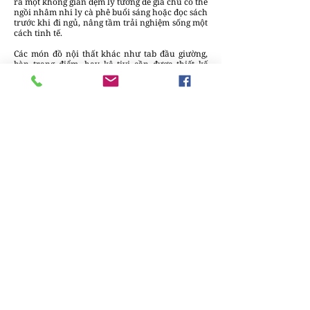
ra một không gian đệm lý tưởng để gia chủ có thể
ngồi nhâm nhi ly cà phê buổi sáng hoặc đọc sách
trước khi đi ngủ, nâng tầm trải nghiệm sống một
cách tinh tế.
Các món đồ nội thất khác như tab đầu giường,
bàn trang điểm, hay kệ tivi cần được thiết kế
may đo theo một ngôn ngữ hình khối thống
nhất. Lối thiết kế chân treo được ưu tiên sử dụng
để giải phóng diện tích sàn, tạo cảm giác nhẹ
nhàng, bay bổng cho không gian. Khoảng cách
giữa các món đồ được tính toán dựa trên chỉ số
nhân trắc học nghiêm ngặt, đảm bảo mọi
chuyển động của con người trong phòng đều
mượt mà, không gặp bất kỳ vật cản nào.
Sự tiết chế tối giản và nghệ thuật lựa chọn phụ
kiện trang trí
Nguyên lý cuối cùng và cũng là quan trọng nhất
để đạt được sự sang trọng đỉnh cao chính là nghệ
thuật của sự tiết chế – "Less is more". Sự xa xỉ
không đến từ số lượng đồ đạc bạn trưng bày, mà
đến từ khoảng trống xung quanh các món đồ đó
để chúng có không gian "thở" và tỏa sáng.
Một phòng ngủ bừa bộn với quá nhiều đồ trang
trí vụn vặt sẽ ngay lập tức phá hủy mọi nỗ lực
thiết kế trước đó. Các giải pháp lưu trữ thông
minh, hệ tủ âm tường kịch trần được tính toán