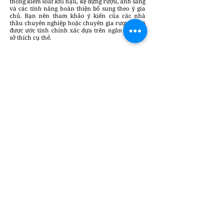
thống kiểm soát khí hậu, kệ đựng rượu, ánh sáng
và các tính năng hoàn thiện bổ sung theo ý gia
chủ. Bạn nên tham khảo ý kiến của các nhà
thầu chuyên nghiệp hoặc chuyên gia rượu để có
được ước tính chính xác dựa trên ngân sách và
sở thích cụ thể.
Bùi Thảo Nguyên (theo Asia week)
Chúng tôi luôn sẵn lòng lắng nghe và đưa
những câu chuyện sáng tạo & tin tức của
bạn đến gần hơn với cộng đồng.
Gửi bài
viết tại đây
để cùng DesignPlus lan tỏa
những giá trị thiết kế bền vững
Bài đăng gần đây