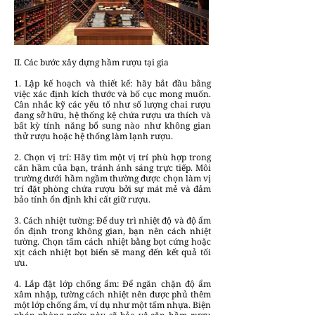
II. Các bước xây dựng hầm rượu tại gia
1. Lập kế hoạch và thiết kế: hãy bắt đầu bằng
việc xác định kích thước và bố cục mong muốn.
Cân nhắc kỹ các yếu tố như số lượng chai rượu
đang sở hữu, hệ thống kệ chứa rượu ưa thích và
bất kỳ tính năng bổ sung nào như không gian
thử rượu hoặc hệ thống làm lạnh rượu.
2. Chọn vị trí: Hãy tìm một vị trí phù hợp trong
căn hầm của bạn, tránh ánh sáng trực tiếp. Môi
trường dưới hầm ngầm thường được chọn làm vị
trí đặt phòng chứa rượu bởi sự mát mẻ và đảm
bảo tính ổn định khi cất giữ rượu.
3. Cách nhiệt tường: Để duy trì nhiệt độ và độ ẩm
ổn định trong không gian, bạn nên cách nhiệt
tường. Chọn tấm cách nhiệt bằng bọt cứng hoặc
xịt cách nhiệt bọt biển sẽ mang đến kết quả tối
ưu.
4. Lắp đặt lớp chống ẩm: Để ngăn chặn độ ẩm
xâm nhập, tường cách nhiệt nên được phủ thêm
một lớp chống ẩm, ví dụ như một tấm nhựa. Biện