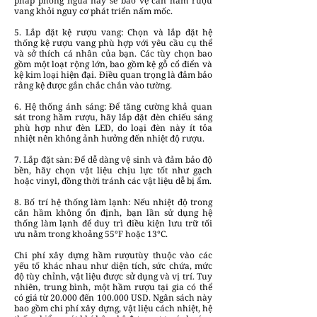
pháp phòng ngừa này sẽ bảo vệ căn hầm rượu
vang khỏi nguy cơ phát triển nấm mốc.
5. Lắp đặt kệ rượu vang: Chọn và lắp đặt hệ
thống kệ rượu vang phù hợp với yêu cầu cụ thể
và sở thích cá nhân của bạn. Các tùy chọn bao
gồm một loạt rộng lớn, bao gồm kệ gỗ cổ điển và
kệ kim loại hiện đại. Điều quan trọng là đảm bảo
rằng kệ được gắn chắc chắn vào tường.
6. Hệ thống ánh sáng: Để tăng cường khả quan
sát trong hầm rượu, hãy lắp đặt đèn chiếu sáng
phù hợp như đèn LED, do loại đèn này ít tỏa
nhiệt nên không ảnh hưởng đến nhiệt độ rượu.
7. Lắp đặt sàn: Để dễ dàng vệ sinh và đảm bảo độ
bền, hãy chọn vật liệu chịu lực tốt như gạch
hoặc vinyl, đồng thời tránh các vật liệu dễ bị ẩm.
8. Bố trí hệ thống làm lạnh: Nếu nhiệt độ trong
căn hầm không ổn định, bạn lần sử dụng hệ
thống làm lạnh để duy trì điều kiện lưu trữ tối
ưu nằm trong khoảng 55°F hoặc 13°C.
Chi phí xây dựng hầm rượutùy thuộc vào các
yếu tố khác nhau như diện tích, sức chứa, mức
độ tùy chỉnh, vật liệu được sử dụng và vị trí. Tuy
nhiên, trung bình, một hầm rượu tại gia có thể
có giá từ 20.000 đến 100.000 USD. Ngân sách này
bao gồm chi phí xây dựng, vật liệu cách nhiệt, hệ