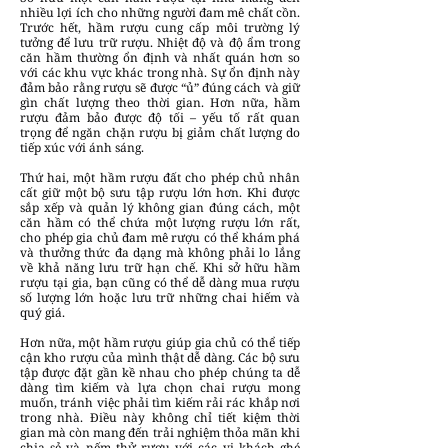
nhiều lợi ích cho những người đam mê chất cồn.
Trước hết, hầm rượu cung cấp môi trường lý
tưởng để lưu trữ rượu. Nhiệt độ và độ ẩm trong
căn hầm thường ổn định và nhất quán hơn so
với các khu vực khác trong nhà. Sự ổn định này
đảm bảo rằng rượu sẽ được “ủ” đúng cách và giữ
gìn chất lượng theo thời gian. Hơn nữa, hầm
rượu đảm bảo được độ tối – yếu tố rất quan
trọng để ngăn chặn rượu bị giảm chất lượng do
tiếp xúc với ánh sáng.
Thứ hai, một hầm rượu đất cho phép chủ nhân
cất giữ một bộ sưu tập rượu lớn hơn. Khi được
sắp xếp và quản lý không gian đúng cách, một
căn hầm có thể chứa một lượng rượu lớn rất,
cho phép gia chủ đam mê rượu có thể khám phá
và thưởng thức đa dạng mà không phải lo lắng
về khả năng lưu trữ hạn chế. Khi sở hữu hầm
rượu tại gia, bạn cũng có thể dễ dàng mua rượu
số lượng lớn hoặc lưu trữ những chai hiếm và
quý giá.
Hơn nữa, một hầm rượu giúp gia chủ có thể tiếp
cận kho rượu của mình thật dễ dàng. Các bộ sưu
tập được đặt gần kề nhau cho phép chúng ta dễ
dàng tìm kiếm và lựa chọn chai rượu mong
muốn, tránh việc phải tìm kiếm rải rác khắp nơi
trong nhà. Điều này không chỉ tiết kiệm thời
gian mà còn mang đến trải nghiệm thỏa mãn khi
chia sẻ và nếm thử rượu với các vị khách ghé