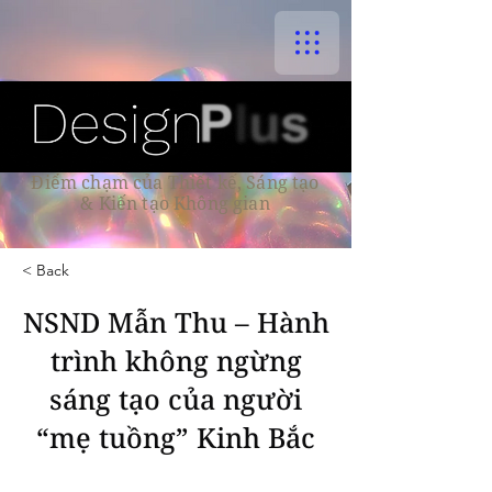
Điểm chạm của Thiết kế, Sáng tạo
& Kiến tạo Không gian
< Back
NSND Mẫn Thu – Hành
trình không ngừng
sáng tạo của người
“mẹ tuồng” Kinh Bắc