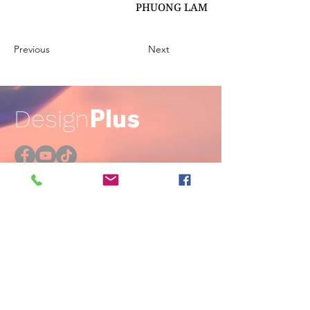
PHUONG LAM
Previous
Next
Plus
Design
Nội thất
Kiến trúc
Tạo dáng sản phẩm
Vật liệu & giải pháp mới
Sự kiện & hoat động
Góc nhìn chuyên gia
Liên hệ chúng tôi