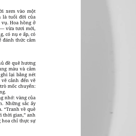
ười xem vào một
 là tuổi đời của
a vụ. Hoa hồng ở
— vừa tươi mới,
, có nụ e ấp, có
để đánh thức cảm
chủ đề quê hương
dụng màu và cảm
ghi lại bằng nét
 vẽ cảnh đến vẽ
 trò mốc chuyển:
ng.
ng nhớ: vàng của
ên. Những sắc ấy
m. “Tranh về quê
i thời gian,” anh
 hoa chỉ thực sự