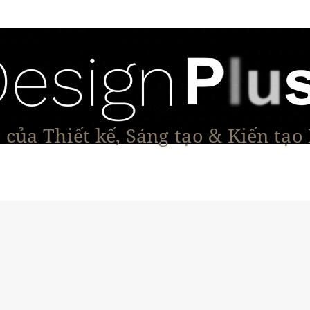
của Thiết kế, Sáng tạo & Kiến tạo
Tạo Dáng Sản Phẩm
Đối thoại & Tầm nhìn
Dự Á