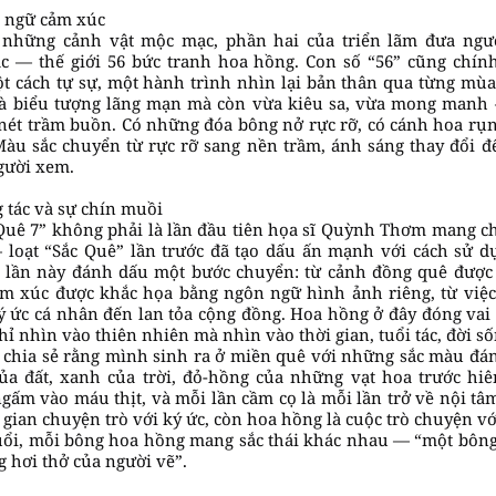
 ngữ cảm xúc
 những cảnh vật mộc mạc, phần hai của triển lãm đưa ng
c — thế giới 56 bức tranh hoa hồng. Con số “56” cũng chính
t cách tự sự, một hành trình nhìn lại bản thân qua từng mù
là biểu tượng lãng mạn mà còn vừa kiêu sa, vừa mong manh 
ét trầm buồn. Có những đóa bông nở rực rỡ, có cánh hoa rụng
Màu sắc chuyển từ rực rỡ sang nền trầm, ánh sáng thay đổi 
gười xem.
 tác và sự chín muồi
 Quê 7” không phải là lần đầu tiên họa sĩ Quỳnh Thơm mang 
 loạt “Sắc Quê” lần trước đã tạo dấu ấn mạnh với cách sử 
, lần này đánh dấu một bước chuyển: từ cảnh đồng quê được 
ảm xúc được khắc họa bằng ngôn ngữ hình ảnh riêng, từ việc
ý ức cá nhân đến lan tỏa cộng đồng. Hoa hồng ở đây đóng vai
hỉ nhìn vào thiên nhiên mà nhìn vào thời gian, tuổi tác, đời số
 chia sẻ rằng mình sinh ra ở miền quê với những sắc màu đá
của đất, xanh của trời, đỏ-hồng của những vạt hoa trước hi
ấm vào máu thịt, và mỗi lần cầm cọ là mỗi lần trở về nội tâ
gian chuyện trò với ký ức, còn hoa hồng là cuộc trò chuyện vớ
uổi, mỗi bông hoa hồng mang sắc thái khác nhau — “một bông
 hơi thở của người vẽ”.