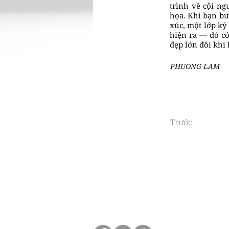
trình về cội ng
họa. Khi bạn bư
xúc, một lớp ký 
hiện ra — đó có
đẹp lớn đôi khi 
PHUONG LAM
Trước
Pl
Design