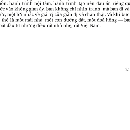
uồn, hành trình nội tâm, hành trình tạo nên dấu ấn riêng 
ớc vào không gian ấy, bạn không chỉ nhìn tranh, mà bạn đi 
ức, một lời nhắc về giá trị của giản dị và chân thật. Và khi bứ
 thể là một mái nhà, một con đường đất, một đoá hồng — bạ
bắt đầu từ những điều rất nhỏ nhẹ, rất Việt Nam.
Sa
us
156 Nam Kỳ
Tel / Z