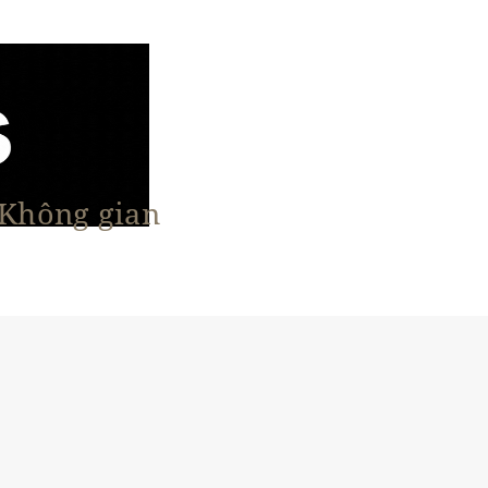
 Không gian
n Nổi Bật
Vật Liệu & Giải Pháp
More