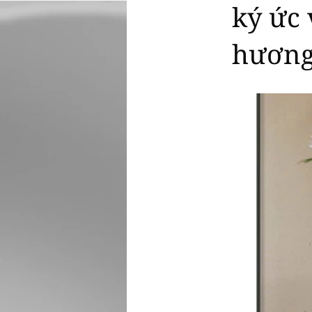
ký ức 
hươn