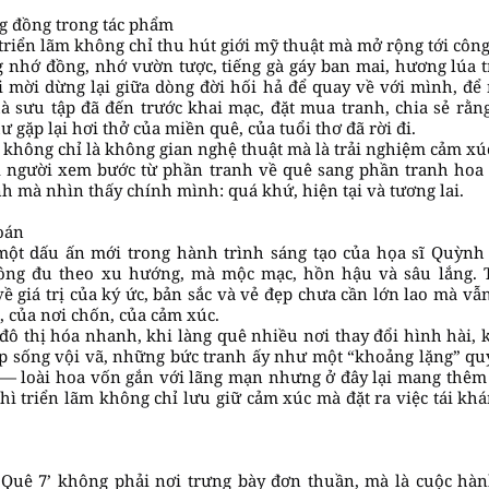
g đồng trong tác phẩm
à triển lãm không chỉ thu hút giới mỹ thuật mà mở rộng tới côn
g nhớ đồng, nhớ vườn tược, tiếng gà gáy ban mai, hương lúa 
 mời dừng lại giữa dòng đời hối hả để quay về với mình, để 
 sưu tập đã đến trước khai mạc, đặt mua tranh, chia sẻ rằn
 gặp lại hơi thở của miền quê, của tuổi thơ đã rời đi.
ế không chỉ là không gian nghệ thuật mà là trải nghiệm cảm x
hi người xem bước từ phần tranh về quê sang phần tranh hoa
nh mà nhìn thấy chính mình: quá khứ, hiện tại và tương lai.
oán
 một dấu ấn mới trong hành trình sáng tạo của họa sĩ Quỳ
ông đu theo xu hướng, mà mộc mạc, hồn hậu và sâu lắng. T
ề giá trị của ký ức, bản sắc và vẻ đẹp chưa cần lớn lao mà vẫn
, của nơi chốn, của cảm xúc.
đô thị hóa nhanh, khi làng quê nhiều nơi thay đổi hình hài, 
p sống vội vã, những bức tranh ấy như một “khoảng lặng” quý
— loài hoa vốn gắn với lãng mạn nhưng ở đây lại mang thêm
thì triển lãm không chỉ lưu giữ cảm xúc mà đặt ra việc tái kh
c Quê 7’ không phải nơi trưng bày đơn thuần, mà là cuộc hà