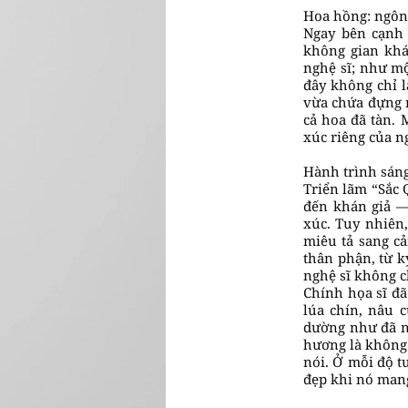
Hoa hồng: ngôn
Ngay bên cạnh
không gian khá
nghệ sĩ; như mộ
đây không chỉ 
vừa chứa đựng n
cả hoa đã tàn. 
xúc riêng của n
Hành trình sáng
Triển lãm “Sắc
đến khán giả —
xúc. Tuy nhiên
miêu tả sang c
thân phận, từ k
nghệ sĩ không c
Chính họa sĩ đã
lúa chín, nâu 
dường như đã ng
hương là không 
nói. Ở mỗi độ t
đẹp khi nó mang