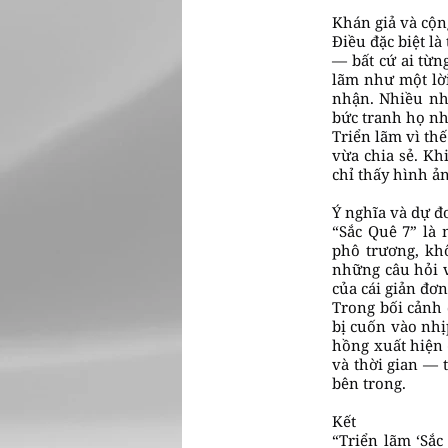
Khán giả và cộn
Điều đặc biệt l
— bất cứ ai từn
lãm như một lời
nhận. Nhiều nhà
bức tranh họ như
Triển lãm vì th
vừa chia sẻ. K
chỉ thấy hình ả
Ý nghĩa và dự đ
“Sắc Quê 7” là
phô trương, kh
những câu hỏi v
của cái giản đơn
Trong bối cảnh 
bị cuốn vào nhị
hồng xuất hiện 
và thời gian — 
bên trong.
Kết
“Triển lãm ‘Sắ