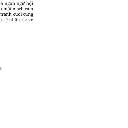
qua ngôn ngữ hội
vào một mạch cảm
c tranh cuối cùng
n sẽ nhận ra: vẻ
u
 Khởi Nghĩa, Q 1 - TP.HCM, Việt Nam​​
a. 08674.51671 | Hello
@designplus.vn
Số giấy phép MXH số 18/GP-BTTTT
( Terms of Service
|
Privacy Policy )