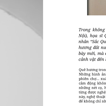
Trong không 
Nội), họa sĩ
nhân “Sắc Qu
hương đất nư
bày mới, mà 
cảnh vật đến 
Quê hương tron
Những hình ảnh
phiên chợ… xuấ
cảm động không
những nét cọ, 
từng được nghệ 
này, nghệ thuật
để không chỉ n