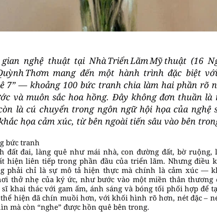
gian nghệ thuật tại Nhà Triển Lãm Mỹ thuật (16 
 Quỳnh Thơm mang đến một hành trình đặc biệt với
ê 7” — khoảng 100 bức tranh chia làm hai phần rõ né
ớc và muôn sắc hoa hồng. Đây không đơn thuần là 
còn là cú chuyển trong ngôn ngữ hội họa của nghệ sĩ
khắc họa cảm xúc, từ bên ngoài tiến sâu vào bên tron
g bức tranh
 đất đai, làng quê như mái nhà, con đường đất, bờ ruộng, l
t hiện liên tiếp trong phần đầu của triển lãm. Nhưng điều 
 phải chỉ là sự mô tả hiện thực mà chính là cảm xúc — k
hơi thở nhẹ của ký ức, như bước vào một miền thân thương 
sĩ khai thác với gam ấm, ánh sáng và bóng tối phối hợp để tạ
 thể hiện đã chín muồi hơn, với khối hình rõ hơn, nét đặc – n
hìn mà còn “nghe” được hồn quê bên trong.