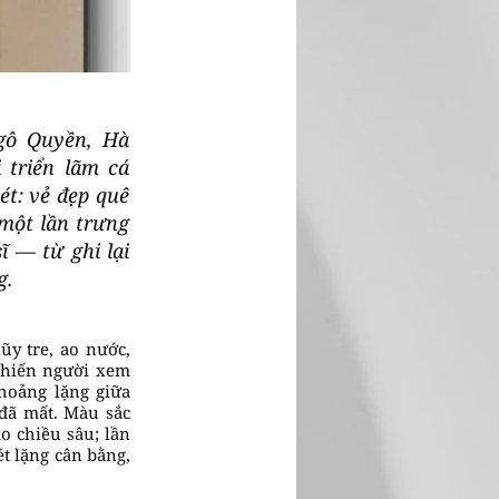
Ngô Quyền, Hà
 triển lãm cá
t: vẻ đẹp quê
một lần trưng
 — từ ghi lại
g.
ũy tre, ao nước,
khiến người xem
hoảng lặng giữa
đã mất. Màu sắc
o chiều sâu; lần
ét lặng cân bằng,