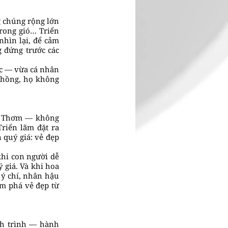
g chúng rộng lớn
trong gió… Triển
nhìn lại, để cảm
g đứng trước các
úc — vừa cá nhân
 hồng, họ không
nh Thơm — không
riển lãm đặt ra
 quý giá: vẻ đẹp
khi con người dễ
 giá. Và khi hoa
 ý chí, nhân hậu
ám phá vẻ đẹp từ
nh trình — hành