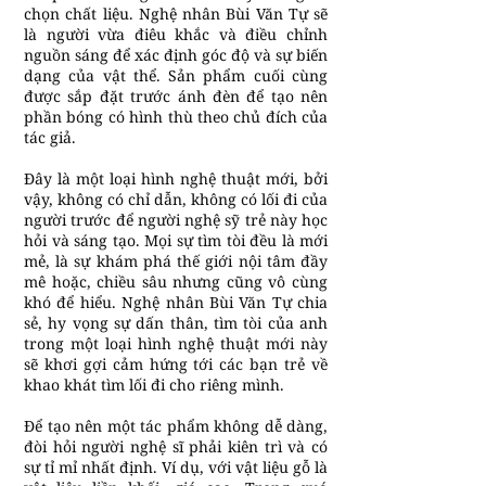
chọn chất liệu. Nghệ nhân Bùi Văn Tự sẽ
là người vừa điêu khắc và điều chỉnh
nguồn sáng để xác định góc độ và sự biến
dạng của vật thể. Sản phẩm cuối cùng
được sắp đặt trước ánh đèn để tạo nên
phần bóng có hình thù theo chủ đích của
tác giả.
Đây là một loại hình nghệ thuật mới, bởi
vậy, không có chỉ dẫn, không có lối đi của
người trước để người nghệ sỹ trẻ này học
hỏi và sáng tạo. Mọi sự tìm tòi đều là mới
mẻ, là sự khám phá thế giới nội tâm đầy
mê hoặc, chiều sâu nhưng cũng vô cùng
khó để hiểu. Nghệ nhân Bùi Văn Tự chia
sẻ, hy vọng sự dấn thân, tìm tòi của anh
trong một loại hình nghệ thuật mới này
sẽ khơi gợi cảm hứng tới các bạn trẻ về
khao khát tìm lối đi cho riêng mình.
Để tạo nên một tác phẩm không dễ dàng,
đòi hỏi người nghệ sĩ phải kiên trì và có
sự tỉ mỉ nhất định. Ví dụ, với vật liệu gỗ là