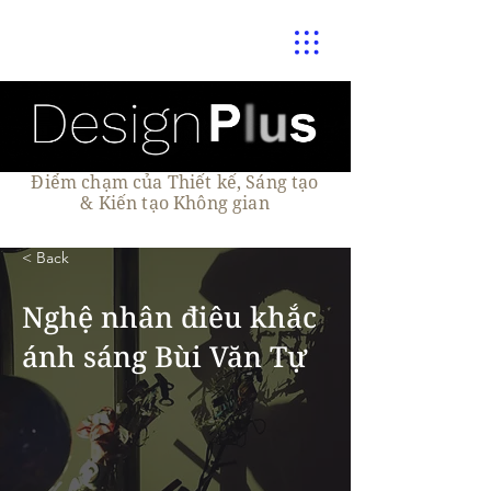
Điểm chạm của Thiết kế, Sáng tạo
& Kiến tạo Không gian
< Back
Nghệ nhân điêu khắc
ánh sáng Bùi Văn Tự