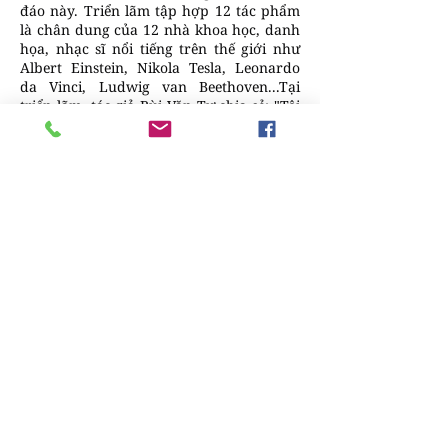
đáo này. Triển lãm tập hợp 12 tác phẩm
là chân dung của 12 nhà khoa học, danh
họa, nhạc sĩ nổi tiếng trên thế giới như
Albert Einstein, Nikola Tesla, Leonardo
da Vinci, Ludwig van Beethoven...Tại
triển lãm, tác giả Bùi Văn Tự chia sẻ: "Tôi
luôn tìm kiếm những thể hiện mới mẻ cho
từng câu chuyện. Tôi tìm thấy cảm hứng
ở ánh sáng, thứ đưa tôi vào cõi mê hoặc.
Những tác phẩm ở triển lãm lần này
phần nào là tâm hồn của tôi".
Nghệ nhân trẻ 9X Bùi Văn Tự giải thích,
chân dung mỗi người là một kiệt tác độc
bản, hội tụ của ba dòng chảy: thời gian,
không gian và tâm thức. Vì vậy việc thể
hiện một tác phẩm chân dung không chỉ
đơn thuần là "mô tả lại các thông số giải
phẫu trên gương mặt". Người nghệ sĩ cần
thể hiện những nét cá tính của nhân vật,
thể hiện những thăng trầm của cuộc đời
họ.
“Kiến tạo một cột mốc mới cho bản đồ