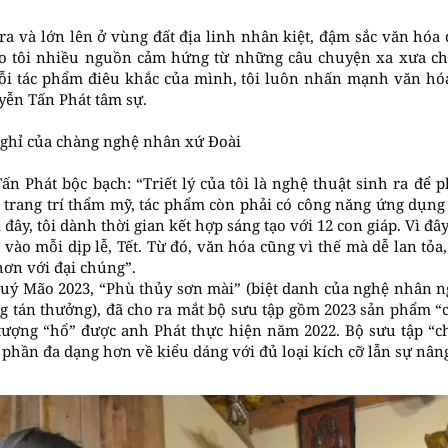
 ra và lớn lên ở vùng đất địa linh nhân kiệt, đậm sắc văn hó
 tôi nhiều nguồn cảm hứng từ những câu chuyện xa xưa cho 
mỗi tác phẩm điêu khắc của mình, tôi luôn nhấn mạnh văn h
yễn Tấn Phát tâm sự.
nghỉ của chàng nghệ nhân xứ Đoài
 Phát bộc bạch: “Triết lý của tôi là nghệ thuật sinh ra để p
 trang trí thẩm mỹ, tác phẩm còn phải có công năng ứng dụng 
 đây, tôi dành thời gian kết hợp sáng tạo với 12 con giáp. Vì đâ
 vào mỗi dịp lễ, Tết. Từ đó, văn hóa cũng vì thế mà dễ lan tỏa
hơn với đại chúng”.
uý Mão 2023, “Phù thủy sơn mài” (biệt danh của nghệ nhân 
g tán thưởng), đã cho ra mắt bộ sưu tập gồm 2023 sản phẩm “
 tượng “hổ” được anh Phát thực hiện năm 2022. Bộ sưu tập “
phần đa dạng hơn về kiểu dáng với đủ loại kích cỡ lẫn sự nâng 