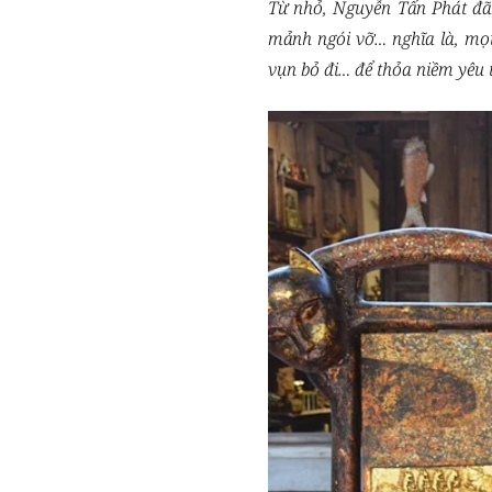
Từ nhỏ, Nguyễn Tấn Phát đã 
mảnh ngói vỡ… nghĩa là, mọi 
vụn bỏ đi… để thỏa niềm yêu t