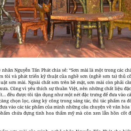
 nhân Nguyễn Tấn Phát chia sẻ: “Sơn mài là một trong các chấ
tìm tòi và phát triển kỹ thuật của nghề sơn (nghề sơn ta) thủ 
uật sơn mài. Ngoài chất sơn trên bề mặt, sơn mài còn phải cầ
 xưa. Cũng vì yêu thích sự thuần Việt, nên những chất liệu đặ
ít… đều được tôi tận dụng như một nét đặc trưng để đưa vào c
àng chọn lọc, càng kỳ công trong sáng tác, thì tác phẩm ra đời
n đưa vào các tác phẩm của mình những câu chuyện về văn hóa
 phẩm chứa đựng tinh hoa thẩm mỹ mà còn xen lẫn hồn cốt đấ