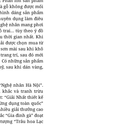
: Phần lớn sản phẩm
 là gỗ không được mối
, hình dáng sản phẩm
 chuyên dụng làm điêu
 nghệ nhân mang phơi
 trai… tùy theo ý đồ
u thời gian nhất. Khi
hải được chọn mua từ
 sơn mài sau khi khô
trang trí, sau đó mới
n. Có những sản phẩm
mỹ, sau khi dán vàng,
“Nghệ nhân Hà Nội”.
 khắc và tranh trừu
: “Giải Nhất thiết kế
 ứng dụng toàn quốc”
hiều giải thưởng cao
ắc “Gia đình gà” đoạt
 tượng “Trâu hoa Lạc