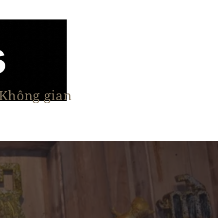
 Không gian
n Nổi Bật
Vật Liệu & Giải Pháp
More