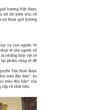
a quê hương Việt Nam,
tới lối kiến trúc cổ
óa xứ Đoài quê hương
hục vụ con người. Vì
thực tế cho người sử
y là những linh vật cổ
, tác phẩm cũng sẽ dễ
nguyễn Tấn Phát được
chú mèo độc bản”. So
chú mèo độc bản” của
cấp về chất liệu.