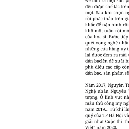
Để làm ra một sản p
đều được chế tác trên
mọt. Sau khi chọn n
rồi phác thảo trên g
khắc để nặn hình rồi
khô một tuần rồi mới
của họa sĩ. Bước tiế
quét xong nghệ nhân
những cửa hàng uy t
lại được đem ra mài t
dán bạclên để xuất h
phù điêu cao cấp còn
dán bạc, sản phẩm sẽ
Năm 2017, Nguyễn T
Nghệ nhân Nguyễn T
tượng. Ở lĩnh vực nà
mẫu thủ công mỹ ngh
năm 2019… Từ khi là
quý của TP Hà Nội và
giải nhất Cuộc thi 
Việt” năm 2020.