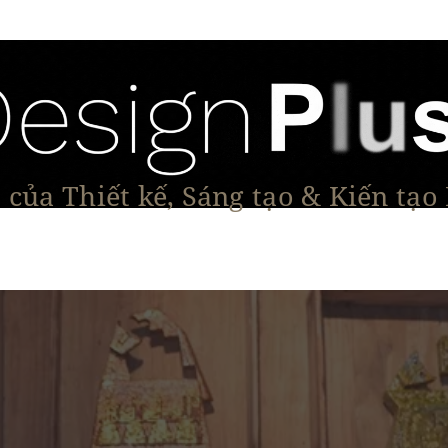
của Thiết kế, Sáng tạo & Kiến tạo
Tạo Dáng Sản Phẩm
Đối thoại & Tầm nhìn
Dự Á