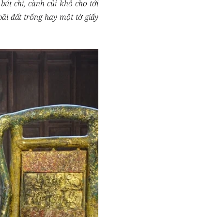
út chì, cành củi khô cho tới
bãi đất trống hay một tờ giấy