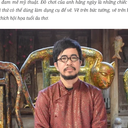
đam mê mỹ thuật. Đồ chơi của anh hằng ngày là những chiếc b
thứ có thể dùng làm dụng cụ để vẽ. Vẽ trên bức tường, vẽ trên 
hích hội họa tuổi ấu thơ.