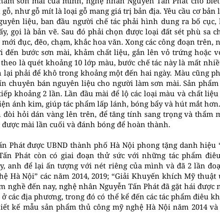
hẩm sơn mài của mình, nghệ nhân Nguyễn Tấn Phát cho biết
 gỗ, như gỗ mít là loại gỗ mang giá trị bản địa. Yêu cầu cơ bản
guyên liệu, ban đầu người chế tác phải hình dung ra bố cục
iấy, gọi là bản vẽ. Sau đó phải chọn được loại đất sét phù sa
 mới đục, đẽo, chạm, khắc hoa văn. Xong các công đoạn trên,
 đến bước sơn mài, khảm chất liệu, gắn lên vỏ trứng hoặc vỏ
p theo là quét khoảng 10 lớp màu, bước chế tác này là mất nhiề
 lại phải để khô trong khoảng một đến hai ngày. Màu cũng p
ín chuyên bán nguyên liệu cho người làm sơn mài. Sản phẩm
iếp khoảng 2 lần. Lần đầu mài để lộ các loại màu và chất liệu 
iện ánh kim, giúp tác phẩm lấp lánh, bóng bẩy và hút mắt hơ
 đòi hỏi dán vàng lên trên, để tăng tính sang trọng và thẩm 
 được mài lần cuối và đánh bóng để hoàn thành.
ấn Phát được UBND thành phố Hà Nội phong tặng danh hiệu 
ấn Phát còn có giai đoạn thử sức với những tác phẩm điêu
y, anh để lại ấn tượng với nét riêng của mình và đã 2 lần đoạt
ệ Hà Nội” các năm 2014, 2019; “Giải Khuyến khích Mỹ thuật
m nghề đến nay, nghệ nhân Nguyễn Tấn Phát đã gặt hái được n
 ở các địa phương, trong đó có thể kể đến các tác phẩm điêu kh
Thiết kế mẫu sản phẩm thủ công mỹ nghệ Hà Nội năm 2014 và