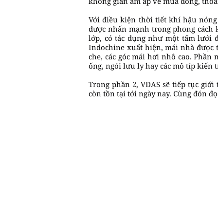
không gian ấm áp về mùa đông, thoá
Với điều kiện thời tiết khí hậu nón
được nhấn mạnh trong phong cách k
lớp, có tác dụng như một tấm lưới 
Indochine xuất hiện, mái nhà được 
che, các góc mái hơi nhô cao. Phần 
ống, ngói lưu ly hay các mô típ kiến 
Trong phần 2, VDAS sẽ tiếp tục giới
còn tồn tại tới ngày nay. Cùng đón đọ