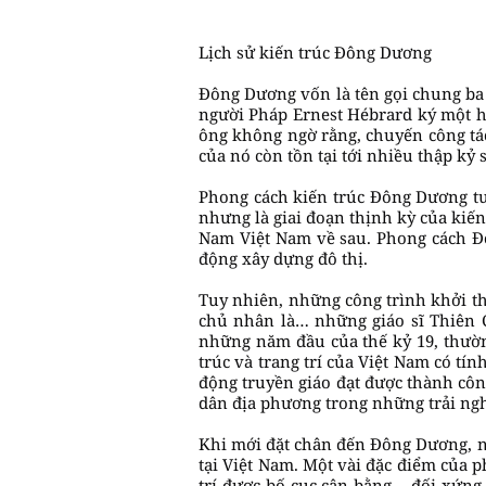
Lịch sử kiến trúc Đông Dương
Đông Dương vốn là tên gọi chung ba 
người Pháp Ernest Hébrard ký một h
ông không ngờ rằng, chuyến công tác
của nó còn tồn tại tới nhiều thập kỷ 
Phong cách kiến trúc Đông Dương tu
nhưng là giai đoạn thịnh kỳ của kiến
Nam Việt Nam về sau. Phong cách Đô
động xây dựng đô thị.
Tuy nhiên, những công trình khởi th
chủ nhân là… những giáo sĩ Thiên 
những năm đầu của thế kỷ 19, thườn
trúc và trang trí của Việt Nam có t
động truyền giáo đạt được thành côn
dân địa phương trong những trải ngh
Khi mới đặt chân đến Đông Dương, ng
tại Việt Nam. Một vài đặc điểm của 
trí được bố cục cân bằng – đối xứng