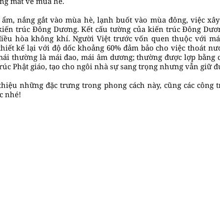
ng mát về mùa hè.
g ẩm, nắng gắt vào mùa hè, lạnh buốt vào mùa đông, việc xây
iến trúc Đông Dương. Kết cấu tường của kiến trúc Đông Dươn
điều hòa không khí. Người Việt trước vốn quen thuộc với mái
thiết kế lại với độ dốc khoảng 60% đảm bảo cho việc thoát 
mái thường là mái đao, mái âm dương; thường được lợp bằng c
trúc Phật giáo, tạo cho ngôi nhà sự sang trọng nhưng vẫn giữ đ
 thiệu những đặc trưng trong phong cách này, cũng các công 
c nhé!