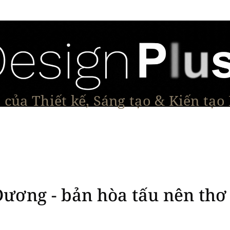
của Thiết kế, Sáng tạo & Kiến tạo
Tạo Dáng Sản Phẩm
Đối thoại & Tầm nhìn
Dự Á
ương - bản hòa tấu nên thơ 