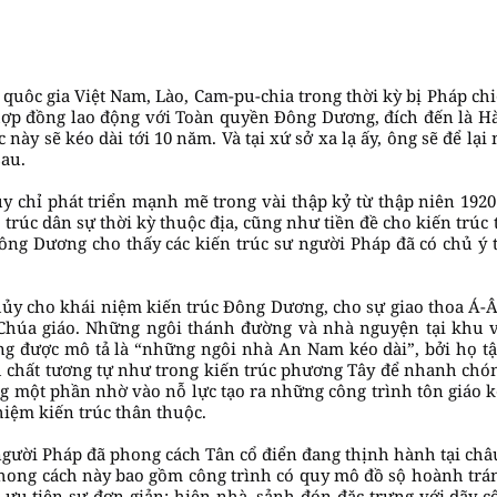
quôc gia Việt Nam, Lào, Cam-pu-chia trong thời kỳ bị Pháp chi
ợp đồng lao động với Toàn quyền Đông Dương, đích đến là Hà 
 này sẽ kéo dài tới 10 năm. Và tại xứ sở xa lạ ấy, ông sẽ để 
sau.
y chỉ phát triển mạnh mẽ trong vài thập kỷ từ thập niên 192
 trúc dân sự thời kỳ thuộc địa, cũng như tiền đề cho kiến trúc
ng Dương cho thấy các kiến trúc sư người Pháp đã có chủ ý t
ủy cho khái niệm kiến trúc Đông Dương, cho sự giao thoa Á-Âu 
Chúa giáo. Những ngôi thánh đường và nhà nguyện tại khu 
g được mô tả là “những ngôi nhà An Nam kéo dài”, bởi họ t
ính chất tương tự như trong kiến trúc phương Tây để nhanh ch
g một phần nhờ vào nỗ lực tạo ra những công trình tôn giáo kế
iệm kiến trúc thân thuộc.
ười Pháp đã phong cách Tân cổ điển đang thịnh hành tại châu
phong cách này bao gồm công trình có quy mô đồ sộ hoành trán
, ưu tiên sự đơn giản; hiên nhà, sảnh đón đặc trưng với dãy c