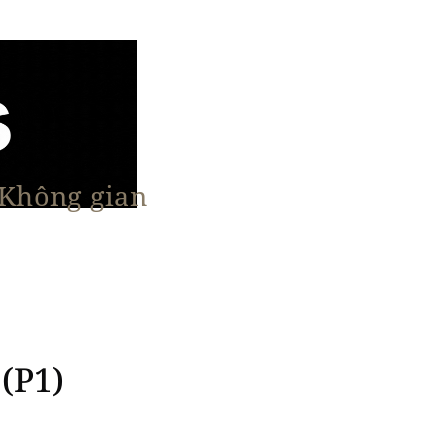
 Không gian
n Nổi Bật
Vật Liệu & Giải Pháp
More
(P1)