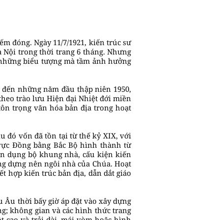
ếm đóng. Ngày 11/7/1921, kiến trúc sư
Nội trong thời trang 6 tháng. Nhưng
lại những biểu tượng mà tầm ảnh hưởng
0 đến những năm đầu thập niên 1950,
 theo trào lưu Hiện đại Nhiệt đới miền
ôn trọng văn hóa bản địa trong hoạt
đó vốn đã tồn tại từ thế kỷ XIX, với
vực Đồng bằng Bắc Bộ hình thành từ
ận dụng bộ khung nhà, cấu kiện kiến
óng dựng nên ngôi nhà của Chúa. Hoạt
t hợp kiến trúc bản địa, dẫn dắt giáo
 Âu thời bấy giờ áp đặt vào xây dựng
g; không gian và các hình thức trang
ột cao và trải dài, mái vòm hoặc hình