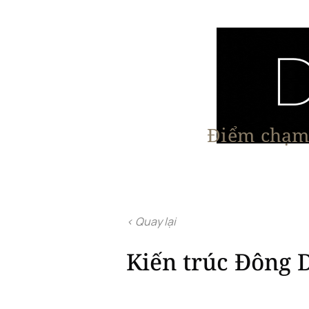
Điểm chạm 
Trang chủ
Nội Thất
Kiến Trúc
< Quay lại
Kiến trúc Đông D